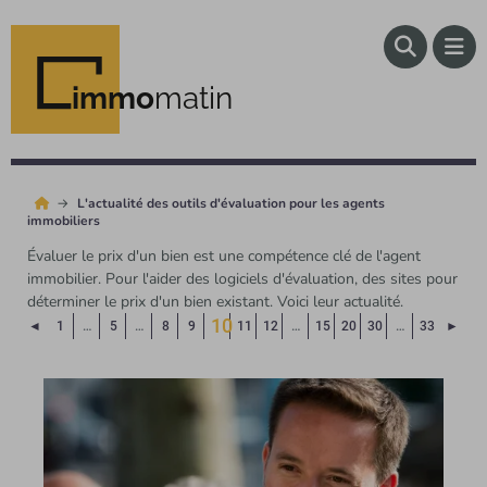
immo
matin
L'actualité des outils d'évaluation pour les agents
immobiliers
Évaluer le prix d'un bien est une compétence clé de l'agent
immobilier. Pour l'aider des logiciels d'évaluation, des sites pour
déterminer le prix d'un bien existant. Voici leur actualité.
10
Page précédente
Page
◄
1
…
5
…
8
9
11
12
…
15
20
30
…
33
►
(Page courante)