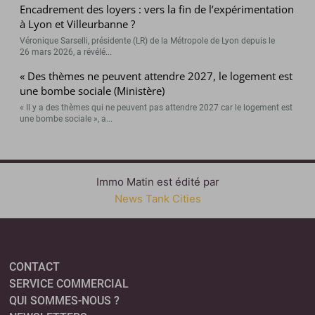
Encadrement des loyers : vers la fin de l’expérimentation
à Lyon et Villeurbanne ?
Véronique Sarselli, présidente (LR) de la Métropole de Lyon depuis le
26 mars 2026, a révélé...
« Des thèmes ne peuvent attendre 2027, le logement est
une bombe sociale (Ministère)
« Il y a des thèmes qui ne peuvent pas attendre 2027 car le logement est
une bombe sociale », a...
Immo Matin est édité par
News Tank Cities
CONTACT
SERVICE COMMERCIAL
QUI SOMMES-NOUS ?