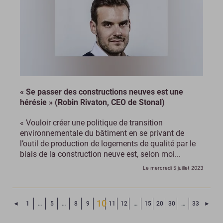
« Se passer des constructions neuves est une
hérésie » (Robin Rivaton, CEO de Stonal)
« Vouloir créer une politique de transition
environnementale du bâtiment en se privant de
l’outil de production de logements de qualité par le
biais de la construction neuve est, selon moi...
Le mercredi 5 juillet 2023
10
Page précédente
Page
◄
1
…
5
…
8
9
11
12
…
15
20
30
…
33
►
(Page courante)