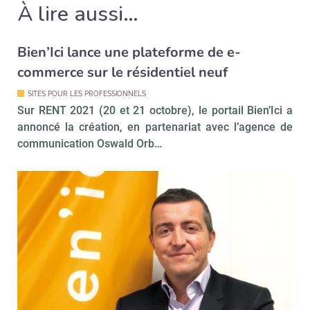
À lire aussi…
Recevoir Immo Matin
Abonnez-v
Bien’Ici lance une plateforme de e-
commerce sur le résidentiel neuf
SITES POUR LES PROFESSIONNELS
Valider
Sur RENT 2021 (20 et 21 octobre), le portail Bien’Ici a
annoncé la création, en partenariat avec l’agence de
communication Oswald Orb…
Non merci, je reçois déjà
Je déciderai plus
!
tard