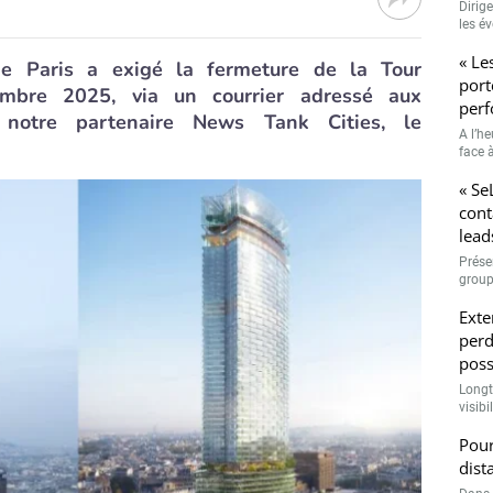
Dirig
les é
« Le
de Paris a exigé la fermeture de la Tour
port
mbre 2025, via un courrier adressé aux
perf
s notre partenaire News Tank Cities, le
A l’h
face à
« Se
cont
lead
Prése
group
Exte
perd
poss
Longt
visibi
Pour
dist