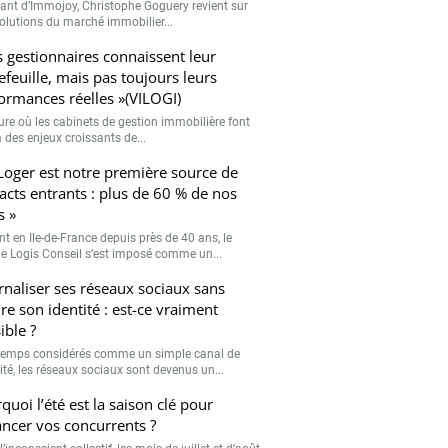
eant d’Immojoy, Christophe Goguery revient sur
volutions du marché immobilier...
s gestionnaires connaissent leur
efeuille, mais pas toujours leurs
ormances réelles »(VILOGI)
eure où les cabinets de gestion immobilière font
 des enjeux croissants de...
Loger est notre première source de
acts entrants : plus de 60 % de nos
s »
nt en Ile-de-France depuis près de 40 ans, le
e Logis Conseil s’est imposé comme un...
rnaliser ses réseaux sociaux sans
re son identité : est-ce vraiment
ible ?
emps considérés comme un simple canal de
lité, les réseaux sociaux sont devenus un...
quoi l’été est la saison clé pour
ancer vos concurrents ?