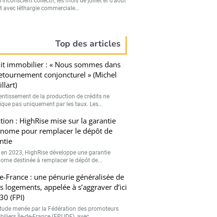
’inconscient collectif, les mois de juillet et d’août
t avec léthargie commerciale...
Top des articles
it immobilier : « Nous sommes dans
etournement conjoncturel » (Michel
llart)
lentissement de la production de crédits ne
lique pas uniquement par les taux. Les...
tion : HighRise mise sur la garantie
nome pour remplacer le dépôt de
ntie
 en 2023, HighRise développe une garantie
ome destinée à remplacer le dépôt de...
de-France : une pénurie généralisée de
ts logements, appelée à s’aggraver d’ici
30 (FPI)
tude menée par la Fédération des promoteurs
liers Île-de-France (FPI IDF), avec...