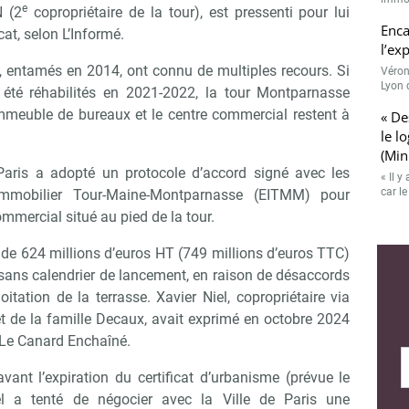
e
N (2
copropriétaire de la tour), est pressenti pour lui
Enca
at, selon L’Informé.
l’ex
, entamés en 2014, ont connu de multiples recours. Si
Véron
Lyon 
t été réhabilités en 2021-2022, la tour Montparnasse
immeuble de bureaux et le centre commercial restent à
« De
le l
Abonnez-vous à notre newslette
r Immo Matin
(Min
 Paris a adopté un protocole d’accord signé avec les
« Il 
car l
 immobilier Tour-Maine-Montparnasse (EITMM) pour
ommercial situé au pied de la tour.
Non merci, je reçois déjà !
Je déciderai plus tard
de 624 millions d’euros HT (749 millions d’euros TTC)
, sans calendrier de lancement, en raison de désaccords
itation de la terrasse. Xavier Niel, copropriétaire via
 de la famille Decaux, avait exprimé en octobre 2024
n Le Canard Enchaîné.
ant l’expiration du certificat d’urbanisme (prévue le
l a tenté de négocier avec la Ville de Paris une