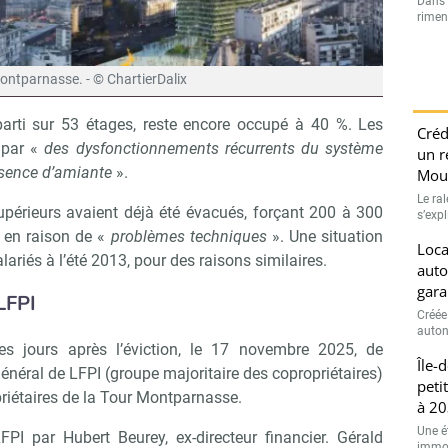
Dans l
rimen
ontparnasse. - © ChartierDalix
parti sur 53 étages, reste encore occupé à 40 %. Les
Créd
n par «
des dysfonctionnements récurrents du système
un r
ésence d’amiante
».
Moui
Le ra
upérieurs avaient déjà été évacués, forçant 200 à 300
s’exp
x en raison de «
problèmes techniques
». Une situation
Loca
lariés à l’été 2013, pour des raisons similaires.
auto
gara
LFPI
Créée
auton
ues jours après l’éviction, le 17 novembre 2025, de
Île-
énéral de LFPI (groupe majoritaire des copropriétaires)
peti
priétaires de la Tour Montparnasse.
à 20
Une é
FPI par Hubert Beurey, ex-directeur financier. Gérald
immobi