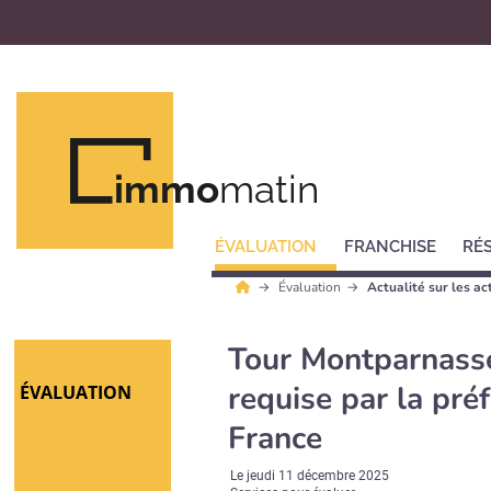
immo
matin
ÉVALUATION
FRANCHISE
RÉ
Évaluation
Actualité sur les ac
Tour Montparnasse 
requise par la préf
ÉVALUATION
France
Le
jeudi 11 décembre 2025