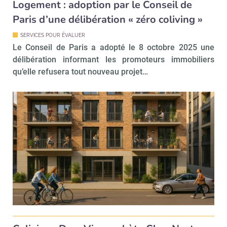
Logement : adoption par le Conseil de
Recevoir Immo Matin
Abonnez-v
Paris d’une délibération « zéro coliving »
SERVICES POUR ÉVALUER
Le Conseil de Paris a adopté le 8 octobre 2025 une
Valider
délibération informant les promoteurs immobiliers
qu’elle refusera tout nouveau projet…
Non merci, je reçois déjà
Je déciderai plus
!
tard