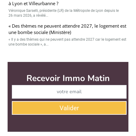
à Lyon et Villeurbanne ?
Véronique Sarselli, présidente (LR) de la Métropole de Lyon depuis le
26 mars 2026, a révélé...
« Des thèmes ne peuvent attendre 2027, le logement est
une bombe sociale (Ministère)
« Il y a des thèmes qui ne peuvent pas attendre 2027 car le logement est
une bombe sociale », a...
Immo Matin est édité par
News Tank Cities
CONTACT
SERVICE COMMERCIAL
QUI SOMMES-NOUS ?