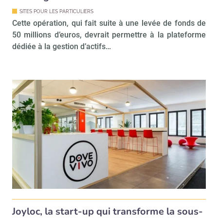
Recevoir Immo Matin
Abonnez-v
SITES POUR LES PARTICULIERS
Cette opération, qui fait suite à une levée de fonds de
50 millions d’euros, devrait permettre à la plateforme
dédiée à la gestion d’actifs…
Valider
Non merci, je reçois déjà
Je déciderai plus
!
tard
Joyloc, la start-up qui transforme la sous-