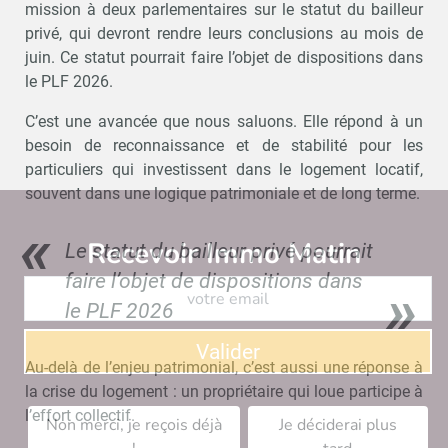
mission à deux parlementaires sur le statut du bailleur
privé, qui devront rendre leurs conclusions au mois de
juin. Ce statut pourrait faire l’objet de dispositions dans
le PLF 2026.
C’est une avancée que nous saluons. Elle répond à un
besoin de reconnaissance et de stabilité pour les
particuliers qui investissent dans le logement locatif,
souvent dans une logique patrimoniale et de long terme.
Recevoir Immo Matin
Abonnez-v
Le statut du bailleur privé pourrait
faire l’objet de dispositions dans
le PLF 2026
Valider
Au-delà de l’enjeu patrimonial, c’est aussi une réponse à
la crise du logement : un propriétaire qui loue participe à
l’effort collectif.
Non merci, je reçois déjà
Je déciderai plus