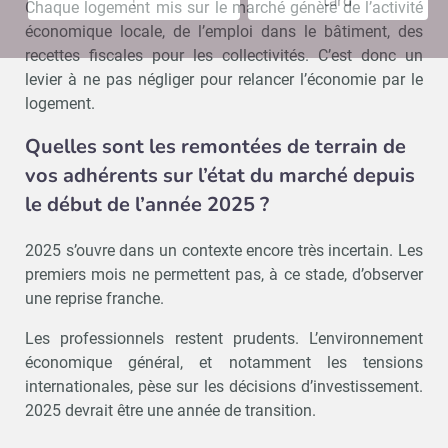
!
tard
Chaque logement mis sur le marché génère de l’activité
économique locale, de l’emploi dans le bâtiment, des
recettes fiscales pour les collectivités. C’est donc un
levier à ne pas négliger pour relancer l’économie par le
logement.
Quelles sont les remontées de terrain de
vos adhérents sur l’état du marché depuis
le début de l’année 2025 ?
2025 s’ouvre dans un contexte encore très incertain. Les
premiers mois ne permettent pas, à ce stade, d’observer
une reprise franche.
Les professionnels restent prudents. L’environnement
économique général, et notamment les tensions
internationales, pèse sur les décisions d’investissement.
2025 devrait être une année de transition.