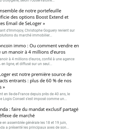
 d’oxygène, selon l’Observatoire...
ensemble de notre portefeuille
ficie des options Boost Extend et
tes Email de SeLoger »
eant d’Immojoy, Christophe Goguery revient sur
volutions du marché immobilier...
oncoin immo : Ou comment vendre en
e un manoir à 4 millions d’euros
noir à 4 millions d’euros, confié à une agence
en ligne, et diffusé sur un seul...
Loger est notre première source de
acts entrants : plus de 60 % de nos
s »
nt en Ile-de-France depuis près de 40 ans, le
e Logis Conseil s’est imposé comme un...
da : faire du mandat exclusif partagé
éflexe de marché
e en assemblée générale les 18 et 19 juin,
a a présenté les principaux axes de son...