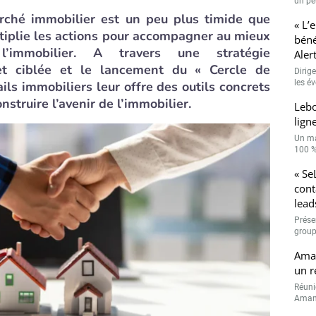
un peu
rché immobilier est un peu plus timide que
« L’
tiplie les actions pour accompagner au mieux
béné
l’immobilier. A travers une stratégie
Aler
et ciblée et le lancement du « Cercle de
Dirig
les é
ails immobiliers leur offre des outils concrets
nstruire l’avenir de l’immobilier
.
Leb
lign
Un ma
100 % 
« Se
cont
lead
Prése
group
Aman
un r
Réuni
Amand