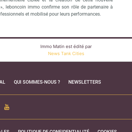
, leboncoin immo confirme son rôle de partenaire à
ofessionnels et mobilisé pour leurs performances.
Immo Matin est édité par
News Tank Cities
AL
QUI SOMMES-NOUS ?
NEWSLETTERS
CEBOOK
YOUTUBE
ALES
POLITIQUE DE CONFIDENTIALITÉ
COOKIES