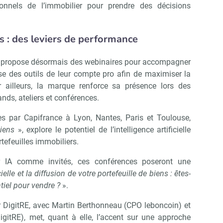
Abonnez-vous à notre newslette
r Immo Matin
ssionnels de l’immobilier pour prendre des décisions
 : des leviers de performance
Non merci, je reçois déjà !
Je déciderai plus tard
 propose désormais des webinaires pour accompagner
se des outils de leur compte pro afin de maximiser la
ar ailleurs, la marque renforce sa présence lors des
ands, ateliers et conférences.
s par Capifrance à Lyon, Nantes, Paris et Toulouse,
iens
», explore le potentiel de l’intelligence artificielle
rtefeuilles immobiliers.
 IA comme invités, ces conférences poseront une
icielle et la diffusion de votre portefeuille de biens : êtes-
ntiel pour vendre ?
».
 DigitRE, avec Martin Berthonneau (CPO leboncoin) et
igitRE), met, quant à elle, l’accent sur une approche