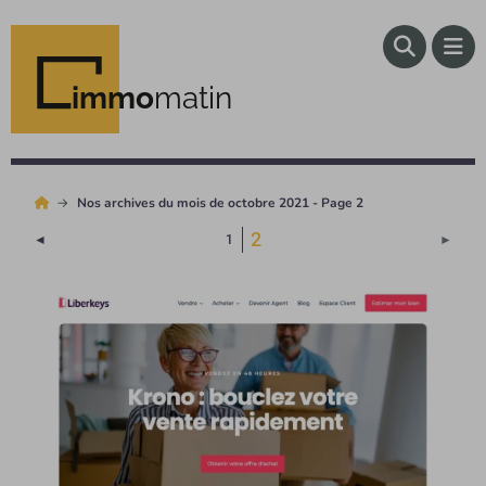
immo
matin
Nos archives du mois de octobre 2021 - Page 2
(Page courante)
2
Page précédente
Page 
◄
1
►