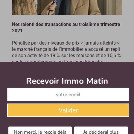
Net ralenti des transactions au troisième trimestre
2021
Pénalisé par des niveaux de prix « jamais atteints »,
le marché français de l’immobilier a accusé un repli
de son activité de 19 % sur les maisons et de 10,6 %
sur les appartements au troisième trimestre...
Le mercredi 6 octobre 2021
Recevoir Immo Matin
Abonnez-v
Valider
Non merci, je reçois déjà
Je déciderai plus