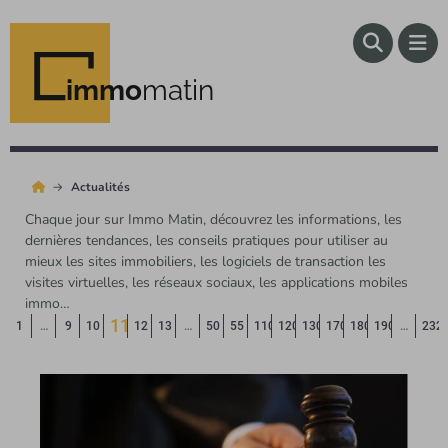
immo
matin
Actualités
Chaque jour sur Immo Matin, découvrez les informations, les
dernières tendances, les conseils pratiques pour utiliser au
mieux les sites immobiliers, les logiciels de transaction les
visites virtuelles, les réseaux sociaux, les applications mobiles
immo…
11
Page précédente
◄
1
…
9
10
12
13
…
50
55
110
120
130
170
180
190
…
232
(Page courante)