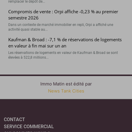
remplacer le dépôt de...
Compromis de vente : Orpi affiche -0,23 % au premier
semestre 2026
Dans un contexte de marché immobilier en repli, Orpi a affiché une
activité quasi stable au...
Kaufman & Broad : -7,1 % de réservations de logements
en valeur à fin mai sur un an
Les réservations de logements en valeur de Kaufman & Broad se sont
élevées à 522,8 millions...
Immo Matin est édité par
News Tank Cities
CONTACT
SERVICE COMMERCIAL