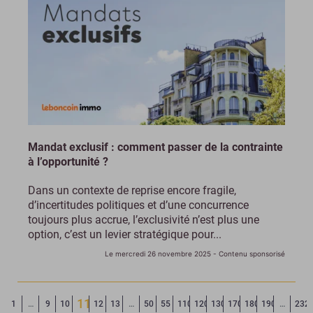
Mandat exclusif : comment passer de la contrainte
à l’opportunité ?
Dans un contexte de reprise encore fragile,
d’incertitudes politiques et d’une concurrence
toujours plus accrue, l’exclusivité n’est plus une
option, c’est un levier stratégique pour...
Le mercredi 26 novembre 2025
- Contenu sponsorisé
11
Page précédente
◄
1
…
9
10
12
13
…
50
55
110
120
130
170
180
190
…
232