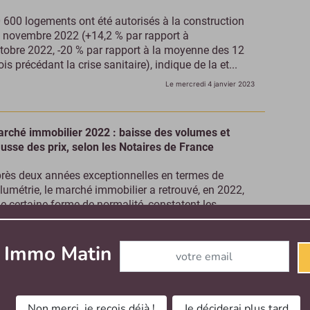
 600 logements ont été autorisés à la construction
 novembre 2022 (+14,2 % par rapport à
tobre 2022, -20 % par rapport à la moyenne des 12
is précédant la crise sanitaire), indique de la et...
Le mercredi 4 janvier 2023
rché immobilier 2022 : baisse des volumes et
usse des prix, selon les Notaires de France
rès deux années exceptionnelles en termes de
lumétrie, le marché immobilier a retrouvé, en 2022,
e certaine forme de normalité, constatent les
taires de France dans leur bilan annuel...
Le jeudi 15 décembre 2022
Abonnez-vous à notre newslette
r Immo Matin
sidentiel : 26 800 logements autorisés à la
nstruction en octobre 2022 (-13,2 % vs août 2022)
Non merci, je reçois déjà !
Je déciderai plus tard