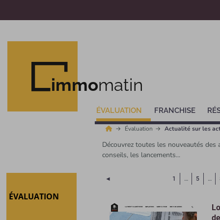
immo
matin
ÉVALUATION
FRANCHISE
RÉ
Évaluation
Actualité sur les ac
Découvrez toutes les nouveautés des ac
conseils, les lancements...
Page précédente
◄
1
…
5
…
ÉVALUATION
Lo
de