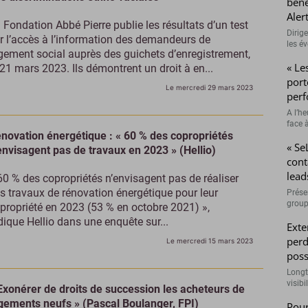
béné
Aler
 Fondation Abbé Pierre publie les résultats d’un test
Dirig
r l’accès à l’information des demandeurs de
les é
gement social auprès des guichets d’enregistrement,
« Le
 21 mars 2023. Ils démontrent un droit à en...
port
Le mercredi 29 mars 2023
perf
A l’h
face à
novation énergétique : « 60 % des copropriétés
« Se
envisagent pas de travaux en 2023 » (Hellio)
cont
lead
60 % des copropriétés n’envisagent pas de réaliser
s travaux de rénovation énergétique pour leur
Prése
group
propriété en 2023 (53 % en octobre 2021) »,
dique Hellio dans une enquête sur...
Exte
perd
Le mercredi 15 mars 2023
poss
Longt
visibi
Exonérer de droits de succession les acheteurs de
gements neufs » (Pascal Boulanger, FPI)
Pour