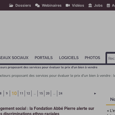
Dossiers
Webinaires
Vidéos
Jobs
A
SEAUX SOCIAUX
PORTAILS
LOGICIELS
PHOTOS
teurs proposant des services pour évaluer le prix d'un bien à vendre
teurs proposant des services pour évaluer le prix d'un bien à vendre : le
(Page courante)
10
Page suivant
8
9
11
12
…
15
20
…
24
►
N
gement social : la Fondation Abbé Pierre alerte sur
« L’
s discriminations ethno-raciales