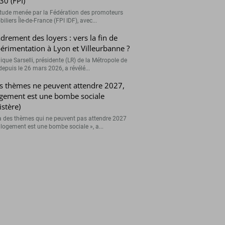
30 (FPI)
tude menée par la Fédération des promoteurs
liers Île-de-France (FPI IDF), avec...
drement des loyers : vers la fin de
périmentation à Lyon et Villeurbanne ?
ique Sarselli, présidente (LR) de la Métropole de
depuis le 26 mars 2026, a révélé...
s thèmes ne peuvent attendre 2027,
ogement est une bombe sociale
istère)
y a des thèmes qui ne peuvent pas attendre 2027
e logement est une bombe sociale », a...