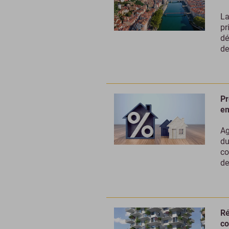
La
pr
dé
de
Pr
em
Ag
du
co
de
Ré
co