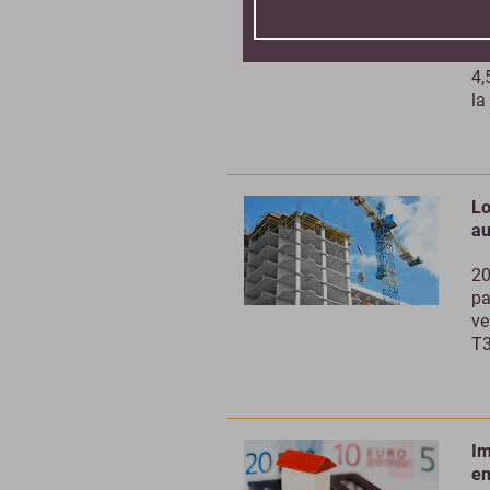
26
oc
4,
la
Lo
au
20
pa
ve
T3
Im
en