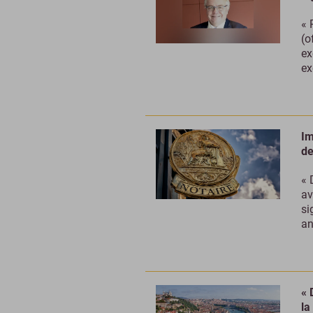
« 
(o
ex
ex
Im
de
« 
av
si
an
« 
la