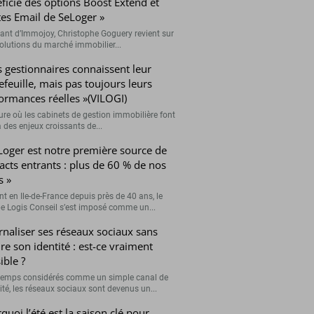
ficie des options Boost Extend et
tes Email de SeLoger »
eant d’Immojoy, Christophe Goguery revient sur
volutions du marché immobilier...
s gestionnaires connaissent leur
efeuille, mais pas toujours leurs
ormances réelles »(VILOGI)
eure où les cabinets de gestion immobilière font
 des enjeux croissants de...
Loger est notre première source de
acts entrants : plus de 60 % de nos
s »
nt en Ile-de-France depuis près de 40 ans, le
e Logis Conseil s’est imposé comme un...
rnaliser ses réseaux sociaux sans
re son identité : est-ce vraiment
ible ?
emps considérés comme un simple canal de
lité, les réseaux sociaux sont devenus un...
quoi l’été est la saison clé pour