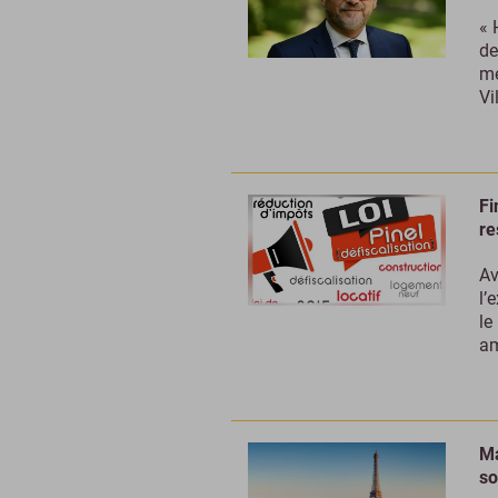
« 
de
me
Vi
Fi
re
Av
l’
le
am
Ma
so