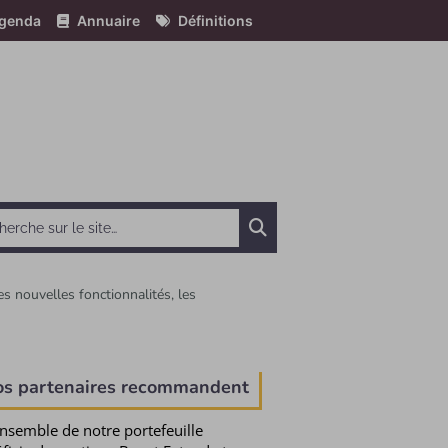
genda
Annuaire
Définitions
Chercher
s nouvelles fonctionnalités, les
e
os partenaires recommandent
ensemble de notre portefeuille