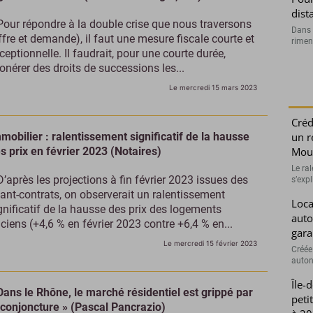
dist
Pour répondre à la double crise que nous traversons
Dans l
ffre et demande), il faut une mesure fiscale courte et
rimen
ceptionnelle. Il faudrait, pour une courte durée,
onérer des droits de successions les...
Le mercredi 15 mars 2023
Créd
mobilier : ralentissement significatif de la hausse
un r
s prix en février 2023 (Notaires)
Moui
Le ra
D’après les projections à fin février 2023 issues des
s’exp
ant-contrats, on observerait un ralentissement
Loca
gnificatif de la hausse des prix des logements
auto
ciens (+4,6 % en février 2023 contre +6,4 % en...
gara
Le mercredi 15 février 2023
Créée
auton
Île-
Dans le Rhône, le marché résidentiel est grippé par
peti
 conjoncture » (Pascal Pancrazio)