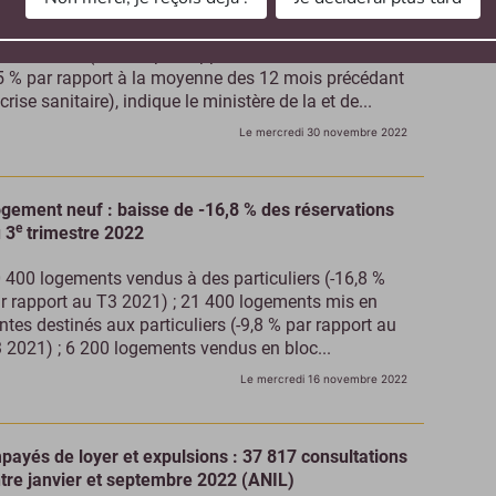
 800 logements sont autorisés à la construction en
tobre 2022 (-13,2 % par rapport à août 2022 et -
5 % par rapport à la moyenne des 12 mois précédant
 crise sanitaire), indique le ministère de la et de...
Le mercredi 30 novembre 2022
gement neuf : baisse de -16,8 % des réservations
e
 3
trimestre 2022
 400 logements vendus à des particuliers (-16,8 %
r rapport au T3 2021) ; 21 400 logements mis en
ntes destinés aux particuliers (-9,8 % par rapport au
 2021) ; 6 200 logements vendus en bloc...
Le mercredi 16 novembre 2022
payés de loyer et expulsions : 37 817 consultations
tre janvier et septembre 2022 (ANIL)