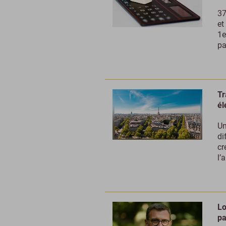
37
et
1e
pa
Tr
él
Un
di
cr
l’
Lo
pa