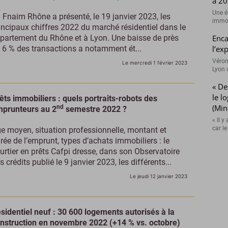
à 20
Une é
 Fnaim Rhône a présenté, le 19 janvier 2023, les
immobi
incipaux chiffres 2022 du marché résidentiel dans le
partement du Rhône et à Lyon. Une baisse de près
Enca
 6 % des transactions a notamment ét...
l’ex
Véron
Le mercredi 1 février 2023
Lyon 
« De
le l
êts immobiliers : quels portraits-robots des
(Min
nd
prunteurs au 2
semestre 2022 ?
« Il 
car l
e moyen, situation professionnelle, montant et
rée de l’emprunt, types d’achats immobiliers : le
urtier en prêts Cafpi dresse, dans son Observatoire
s crédits publié le 9 janvier 2023, les différents...
Le jeudi 12 janvier 2023
sidentiel neuf : 30 600 logements autorisés à la
nstruction en novembre 2022 (+14 % vs. octobre)