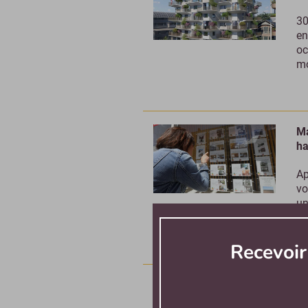
30
en
oc
mo
Ma
ha
Ap
vo
un
No
Recevoi
Ré
co