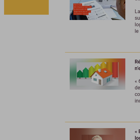
La
su
lo
le
Ré
n’
« 
de
co
in
« 
lo