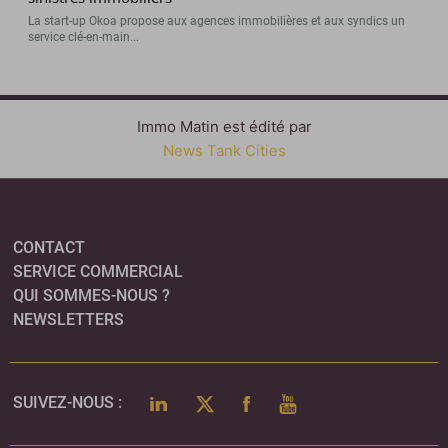
La start-up Okoa propose aux agences immobilières et aux syndics un
service clé-en-main...
Immo Matin est édité par
News Tank Cities
CONTACT
SERVICE COMMERCIAL
QUI SOMMES-NOUS ?
NEWSLETTERS
LINKEDIN
TWITTER
FACEBOOK
YOUTUBE
SUIVEZ-NOUS :