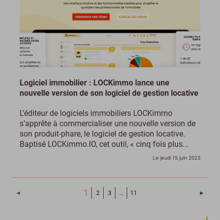
Logiciel immobilier : LOCKimmo lance une
nouvelle version de son logiciel de gestion locative
L’éditeur de logiciels immobiliers LOCKimmo
s’apprête à commercialiser une nouvelle version de
son produit-phare, le logiciel de gestion locative.
Baptisé LOCKimmo.IO, cet outil, « cinq fois plus...
Le jeudi 15 juin 2023
(Page courante)
1
Page 
◄
2
3
…
11
►