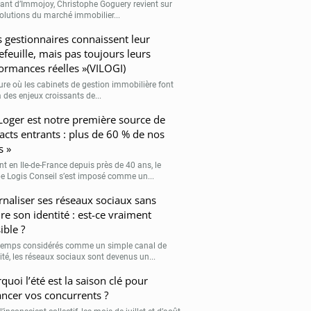
eant d’Immojoy, Christophe Goguery revient sur
volutions du marché immobilier...
s gestionnaires connaissent leur
efeuille, mais pas toujours leurs
ormances réelles »(VILOGI)
eure où les cabinets de gestion immobilière font
 des enjeux croissants de...
Loger est notre première source de
acts entrants : plus de 60 % de nos
s »
nt en Ile-de-France depuis près de 40 ans, le
e Logis Conseil s’est imposé comme un...
rnaliser ses réseaux sociaux sans
re son identité : est-ce vraiment
ible ?
emps considérés comme un simple canal de
lité, les réseaux sociaux sont devenus un...
quoi l’été est la saison clé pour
ancer vos concurrents ?