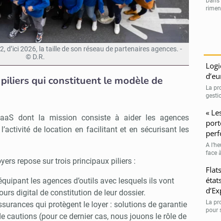
Dans l
rimen
2, d’ici 2026, la taille de son réseau de partenaires agences. -
© D.R.
Logi
d’eu
piliers qui constituent le modèle de
La pr
gestio
« Le
aaS dont la mission consiste à aider les agences
port
’activité de location en facilitant et en sécurisant les
perf
A l’h
face à
ers repose sur trois principaux piliers :
Flat
état
équipant les agences d’outils avec lesquels ils vont
d’Ex
urs digital de constitution de leur dossier.
La pr
ssurances qui protègent le loyer : solutions de garantie
pour 
e cautions (pour ce dernier cas, nous jouons le rôle de