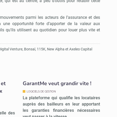
r, qui est au centre, a peu d’outils pour rétablir cette
e mouvements parmi les acteurs de l’assurance et des
y a une opportunité forte d’apporter de la valeur aux
s qu’ils utilisent au quotidien pour louer plus vite et
Digital Venture, Bonsaï, 115K, New Alpha et Axeleo Capital
 et
GarantMe veut grandir vite !
x
LOGICIELS DE GESTION
La plateforme qui qualifie les locataires
auprès des bailleurs en leur apportant
les garanties financières nécessaires
elle des
veut passer à la vitesse…