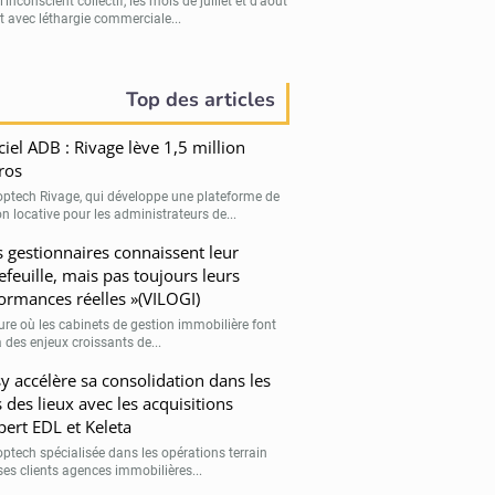
’inconscient collectif, les mois de juillet et d’août
t avec léthargie commerciale...
Top des articles
ciel ADB : Rivage lève 1,5 million
ros
optech Rivage, qui développe une plateforme de
n locative pour les administrateurs de...
s gestionnaires connaissent leur
efeuille, mais pas toujours leurs
ormances réelles »(VILOGI)
eure où les cabinets de gestion immobilière font
 des enjeux croissants de...
sy accélère sa consolidation dans les
s des lieux avec les acquisitions
pert EDL et Keleta
optech spécialisée dans les opérations terrain
ses clients agences immobilières...