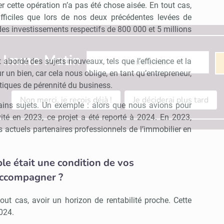
 cette opération n’a pas été chose aisée. En tout cas,
fficiles que lors de nos deux précédentes levées de
des investissements respectifs de 800 000 et 5 millions
Abonnez-vous à notre newslette
r Immo Matin
 abordé des sujets nouveaux, tels que l’efficience et la
ur un bien, car cela nous oblige, en tant qu’entrepreneur,
tiques de pérennité du business.
Non merci, je reçois déjà !
Je déciderai plus tard
tains sujets. Un exemple : alors que nous avions pour
ivité en 2023, ce projet a été reporté à 2024. En 2023,
s actuels partenaires professionnels de l’immobilier en
e était une condition de vos
accompagner ?
out cas, avoir un horizon de rentabilité proche. Cette
2024.