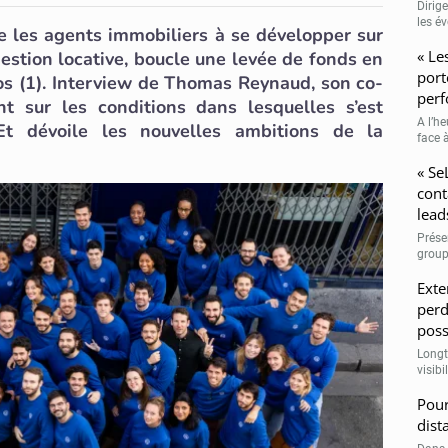
Dirig
les é
e les agents immobiliers à se développer sur
« Le
 gestion locative, boucle une levée de fonds en
port
ros (1). Interview de Thomas Reynaud, son co-
perf
nt sur les conditions dans lesquelles s’est
A l’h
 Et dévoile les nouvelles ambitions de la
face à
« Se
cont
lead
Prése
group
Exte
perd
poss
Longt
visibi
Pour
dist