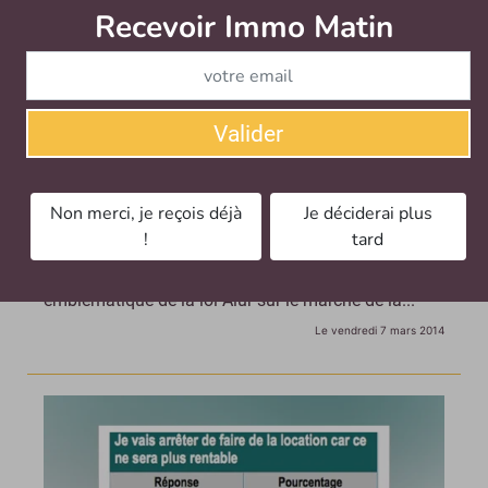
Recevoir Immo Matin
Abonnez-v
Valider
Tout ce qu’il faut savoir sur la GUL
Bien qu’adoptée par le parlement il y a quelques
Non merci, je reçois déjà
Je déciderai plus
jours, la Garantie universelle des loyers (GUL)
!
tard
cristallise encore de nombreuses interrogations.
Quelles sont les conséquences de cette mesure
emblématique de la loi Alur sur le marché de la...
Le vendredi 7 mars 2014