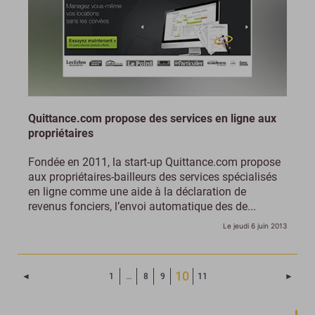
Quittance.com propose des services en ligne aux
propriétaires
Fondée en 2011, la start-up Quittance.com propose
aux propriétaires-bailleurs des services spécialisés
en ligne comme une aide à la déclaration de
revenus fonciers, l’envoi automatique des de...
Le jeudi 6 juin 2013
(Page courante)
10
Page précédente
Page 
◄
1
…
8
9
11
►