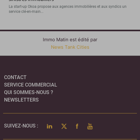
La start-up Okoa propose aux agences immobilières et aux syndics un
service clé-en-main...
Immo Matin est édité par
News Tank Cities
CONTACT
SERVICE COMMERCIAL
QUI SOMMES-NOUS ?
NEWSLETTERS
LINKEDIN
TWITTER
FACEBOOK
YOUTUBE
SUIVEZ-NOUS :