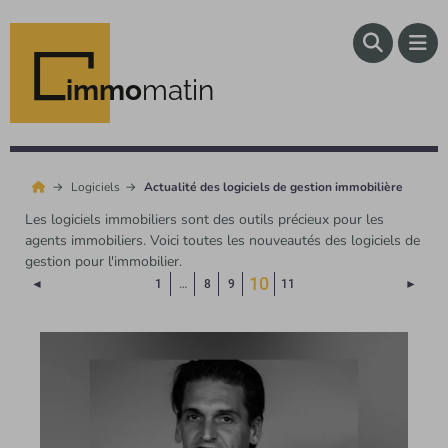
immo
matin
Logiciels
Actualité des logiciels de gestion immobilière
Les logiciels immobiliers sont des outils précieux pour les
agents immobiliers. Voici toutes les nouveautés des logiciels de
gestion pour l'immobilier.
(Page courante)
10
Page précédente
Page 
◄
1
…
8
9
11
►