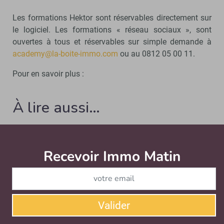
Les formations Hektor sont réservables directement sur
le logiciel. Les formations « réseau sociaux », sont
ouvertes à tous et réservables sur simple demande à
academy@la-boite-immo.com
ou au 0812 05 00 11.
Pour en savoir plus :
À lire aussi…
Hektor se refait une beauté sur iPhone et
iPad
Recevoir Immo Matin
Abonnez-v
MOBILE
Le logiciel de transaction full web de la Boîte Immo
vient de procéder à une refonte majeure de son
application mobile. Les agents immobiliers…
Valider