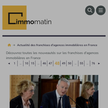
immo
matin
Actualité des franchises d'agences immobilières en France
Découvrez toutes les nouveautés sur les franchises d'agences
immobilières en France
48
Page précédente
Page 
◄
1
…
10
15
…
46
47
49
50
…
55
…
76
►
(Page courante)