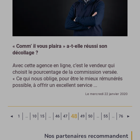
« Comm’ il vous plaira » a-t-elle réussi son
décollage ?
Avec cette agence en ligne, c’est le vendeur qui
choisit le pourcentage de la commission versée.
« Ce qui nous oblige, pour être le mieux rémunérés
possible, à offrir un excellent service ...
Le mercredi 22 janvier 2020
48
Page précédente
Page 
◄
1
…
10
15
…
46
47
49
50
…
55
…
76
►
(Page courante)
Nos partenaires recommandent