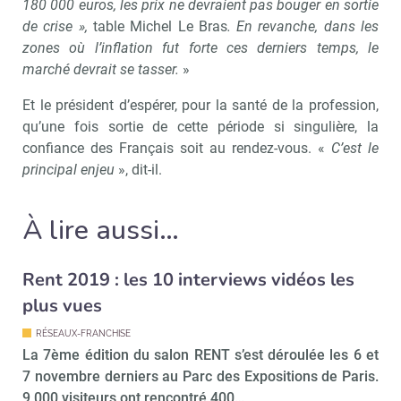
180 000 euros, les prix ne devraient pas bouger en sortie
de crise »,
table Michel Le Bras
. En revanche, dans les
zones où l’inflation fut forte ces derniers temps, le
marché devrait se tasser.
»
Et le président d’espérer, pour la santé de la profession,
qu’une fois sortie de cette période si singulière, la
Recevoir Immo Matin
Abonnez-v
confiance des Français soit au rendez-vous. «
C’est le
principal enjeu
», dit-il.
À lire aussi…
Valider
Rent 2019 : les 10 interviews vidéos les
Non merci, je reçois déjà
Je déciderai plus
plus vues
!
tard
RÉSEAUX-FRANCHISE
La 7ème édition du salon RENT s’est déroulée les 6 et
7 novembre derniers au Parc des Expositions de Paris.
9 000 visiteurs ont rencontré 400…