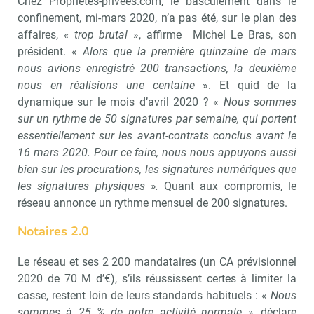
Chez Propriétés-privées.com, le basculement dans le
confinement, mi-mars 2020, n’a pas été, sur le plan des
affaires,
« trop brutal
», affirme Michel Le Bras, son
président. «
Alors que la première quinzaine de mars
nous avions enregistré 200 transactions, la deuxième
nous en réalisions une centaine
». Et quid de la
dynamique sur le mois d’avril 2020 ? «
Nous sommes
sur un rythme de 50 signatures par semaine, qui portent
essentiellement sur les avant-contrats conclus avant le
16 mars 2020. Pour ce faire, nous nous appuyons aussi
bien sur les procurations, les signatures numériques que
les signatures physiques ».
Quant aux compromis, le
réseau annonce un rythme mensuel de 200 signatures.
Notaires 2.0
Le réseau et ses 2 200 mandataires (un CA prévisionnel
2020 de 70 M d’€), s’ils réussissent certes à limiter la
casse, restent loin de leurs standards habituels : «
Nous
sommes à 25 % de notre activité normale »
, déclare