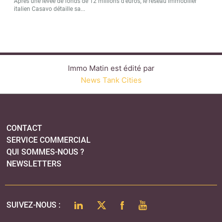
Après une levée de fonds de 12 millions d’euros, le réseau immobilier
italien Casavo détaille sa...
Immo Matin est édité par
News Tank Cities
CONTACT
SERVICE COMMERCIAL
QUI SOMMES-NOUS ?
NEWSLETTERS
LINKEDIN
TWITTER
FACEBOOK
YOUTUBE
SUIVEZ-NOUS :