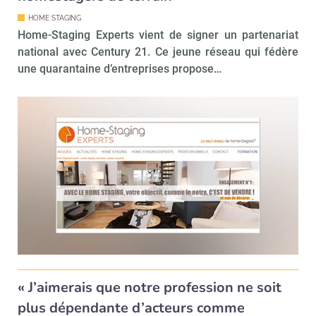
HOME STAGING
Home-Staging Experts vient de signer un partenariat
national avec Century 21. Ce jeune réseau qui fédère
une quarantaine d’entreprises propose…
Recevoir Immo Matin
Abonnez-v
Valider
Non merci, je reçois déjà
Je déciderai plus
« J’aimerais que notre profession ne soit
!
tard
plus dépendante d’acteurs comme