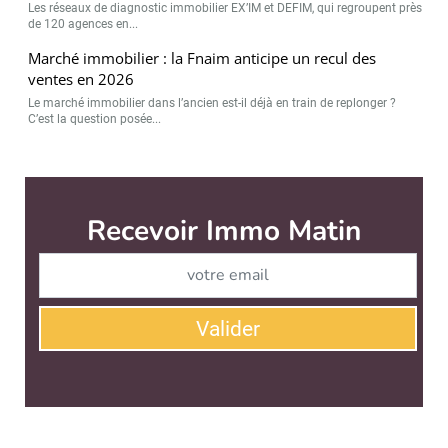
Les réseaux de diagnostic immobilier EX’IM et DEFIM, qui regroupent près
de 120 agences en...
Marché immobilier : la Fnaim anticipe un recul des
ventes en 2026
Le marché immobilier dans l’ancien est-il déjà en train de replonger ?
C’est la question posée...
Immo Matin est édité par
News Tank Cities
CONTACT
SERVICE COMMERCIAL
QUI SOMMES-NOUS ?
NEWSLETTERS