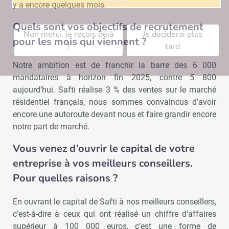
y a encore quelques mois.
Quels sont vos objectifs de recrutement
Non merci, je reçois déjà
Je déciderai plus
pour les mois qui viennent ?
!
tard
Notre ambition est de franchir la barre des 6 000
mandataires à horizon fin 2025, contre 5 800
aujourd’hui. Safti réalise 3 % des ventes sur le marché
résidentiel français, nous sommes convaincus d’avoir
encore une autoroute devant nous et faire grandir encore
notre part de marché.
Vous venez d’ouvrir le capital de votre
entreprise à vos meilleurs conseillers.
Pour quelles raisons ?
En ouvrant le capital de Safti à nos meilleurs conseillers,
c’est-à-dire à ceux qui ont réalisé un chiffre d’affaires
supérieur à 100 000 euros, c’est une forme de