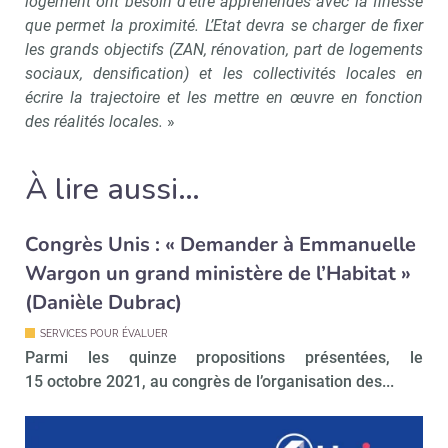
logement ont besoin d’être appréhendés avec la finesse
que permet la proximité. L’Etat devra se charger de fixer
les grands objectifs (ZAN, rénovation, part de logements
sociaux, densification) et les collectivités locales en
écrire la trajectoire et les mettre en œuvre en fonction
des réalités locales.
»
Recevoir Immo Matin
Abonnez-v
À lire aussi…
Valider
Congrès Unis : « Demander à Emmanuelle
Wargon un grand ministère de l’Habitat »
(Danièle Dubrac)
Non merci, je reçois déjà
Je déciderai plus
!
tard
SERVICES POUR ÉVALUER
Parmi les quinze propositions présentées, le
15 octobre 2021, au congrès de l’organisation des...