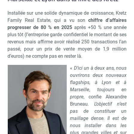
Installée sur une solide dynamique de croissance, Kretz
Family Real Estate, qui a vu son
chiffre d’affaires
progresser de 80 % en 2025
après +50 % une année
plus tôt (l’entreprise garde confidentiel le montant de ses
revenus mais affirme avoir réalisé 250 transactions l’an
passé, pour un prix de vente moyen de 1,9 million
d’euros) ne compte pas en rester là.
«
D’ici un à deux ans, nous
ouvrirons deux nouveaux
flagships, à Lyon et à
Marseille
,
toujours en
propre
, confie Alexandre
Bruneau.
L’objectif n’est
pas de constituer un
maillage dense. Il est de
nous installer dans les
plus grandes villes et sur
Abonnez-v