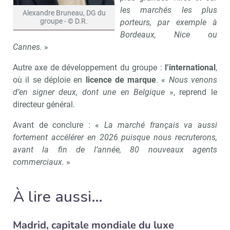
Recevoir Immo Matin
les marchés les plus
Alexandre Bruneau, DG du
groupe - © D.R.
porteurs, par exemple à
Bordeaux, Nice ou
Cannes.
»
Valider
Autre axe de développement du groupe :
l’international
,
où il se déploie en
licence de marque
. «
Nous venons
Non merci, je reçois déjà
Je déciderai plus
d’en signer deux, dont une en Belgique
», reprend le
!
tard
directeur général.
Avant de conclure : «
La marché français va aussi
fortement accélérer en 2026 puisque nous recruterons,
avant la fin de l’année, 80 nouveaux agents
commerciaux.
»
À lire aussi…
Madrid, capitale mondiale du luxe