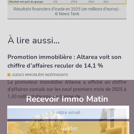
Résultats financiers d’Icade en 2025 (en millions d’euros) -
© News Tank
À lire aussi…
Promotion immobilière : Altarea voit son
chiffre d’affaires reculer de 14,1 %
AGENCE IMMOBILIÈRE INDÉPENDANTE
Le promoteur immobilier Altarea a affiché un chiffre
d’affaires cumulé sur les neuf premiers mois de 2025 à
Recevoir Immo Matin
Abonnez-v
1,43 milliard d’euros, en baisse de…
Valider