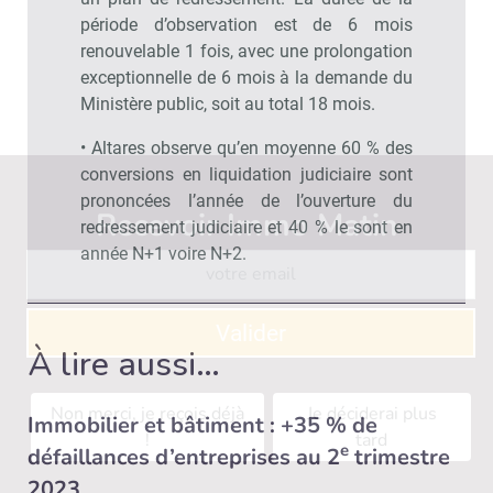
période d’observation est de 6 mois
renouvelable 1 fois, avec une prolongation
exceptionnelle de 6 mois à la demande du
Ministère public, soit au total 18 mois.
• Altares observe qu’en moyenne 60 % des
conversions en liquidation judiciaire sont
prononcées l’année de l’ouverture du
Recevoir Immo Matin
Abonnez-v
redressement judiciaire et 40 % le sont en
année N+1 voire N+2.
Valider
À lire aussi…
Non merci, je reçois déjà
Je déciderai plus
Immobilier et bâtiment : +35 % de
!
tard
e
défaillances d’entreprises au 2
trimestre
2023