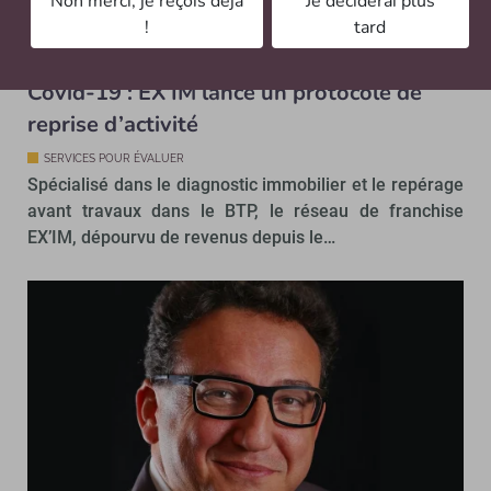
Non merci, je reçois déjà
Je déciderai plus
À lire aussi…
!
tard
Covid-19 : EX’IM lance un protocole de
reprise d’activité
SERVICES POUR ÉVALUER
Spécialisé dans le diagnostic immobilier et le repérage
avant travaux dans le BTP, le réseau de franchise
EX’IM, dépourvu de revenus depuis le…