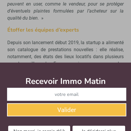
peuvent en user, comme le vendeur, pour se protéger
d’éventuels plaintes formulées par l’acheteur sur la
qualité du bien.
»
Étoffer les équipes d’experts
Depuis son lancement début 2019, la startup a alimenté
son catalogue de prestations nouvelles : elle réalise,
notamment, des états des lieux locatifs dans plusieurs
grandes villes de France, puis accompagne les
acquéreurs en vente en VEFA (Vente en l’état futur
d’achèvement). «
Depuis début 2020, nous avons, au
Recevoir Immo Matin
Abonnez-v
global, réalisé une bonne centaine de contrôles de biens
à travers la France
, détaille Laurent Hojan.
Pour 2021,
nos ambitions sont les suivantes : en réaliser près de
6 000.
» Pour ce faire, un autre impératif : étoffer ses
Valider
équipes d’experts. «
Nous allons multiplier leur nombre
par trois
», assure-t-il.