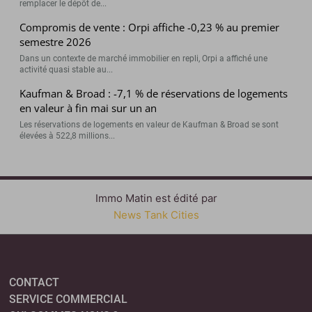
remplacer le dépôt de...
Compromis de vente : Orpi affiche -0,23 % au premier
semestre 2026
Dans un contexte de marché immobilier en repli, Orpi a affiché une
activité quasi stable au...
Kaufman & Broad : -7,1 % de réservations de logements
en valeur à fin mai sur un an
Les réservations de logements en valeur de Kaufman & Broad se sont
élevées à 522,8 millions...
Immo Matin est édité par
News Tank Cities
CONTACT
SERVICE COMMERCIAL