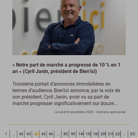
« Notre part de marché a progressé de 10 % en 1
an » (Cyril Janin, président de Bien’ici)
Troisième portail d’annonces immobilières en
termes d’audience, Bien’ici annonce, par la voix de
son président, Cyril Janin, avoir vu sa part de
marché progresser significativement sur douze...
Le lundi 6 novembre 2023
- Contenu sponsorisé
44
Page précédente
◄
1
…
42
43
45
46
…
85
90
140
150
160
200
210
220
…
232