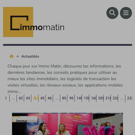
immo
matin
Actualités
Chaque jour sur Immo Matin, découvrez les informations, les
dernières tendances, les conseils pratiques pour utiliser au
mieux les sites immobiliers, les logiciels de transaction les
visites virtuelles, les réseaux sociaux, les applications mobiles
immo…
44
Page précédente
◄
1
…
42
43
45
46
…
85
90
140
150
160
200
210
220
…
232
(Page courante)