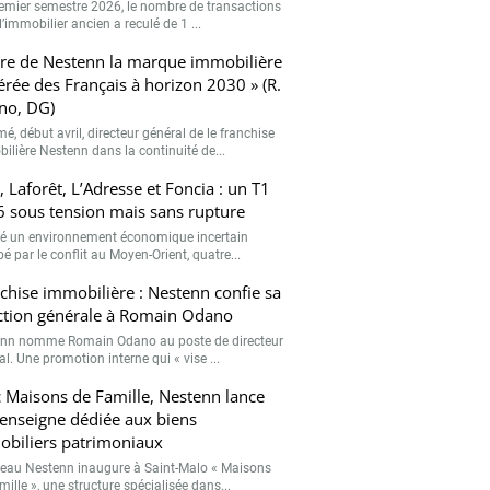
emier semestre 2026, le nombre de transactions
’immobilier ancien a reculé de 1 ...
ire de Nestenn la marque immobilière
érée des Français à horizon 2030 » (R.
no, DG)
, début avril, directeur général de le franchise
ilière Nestenn dans la continuité de...
, Laforêt, L’Adresse et Foncia : un T1
 sous tension mais sans rupture
é un environnement économique incertain
 par le conflit au Moyen-Orient, quatre...
chise immobilière : Nestenn confie sa
ction générale à Romain Odano
nn nomme Romain Odano au poste de directeur
l. Une promotion interne qui « vise ...
 Maisons de Famille, Nestenn lance
enseigne dédiée aux biens
biliers patrimoniaux
seau Nestenn inaugure à Saint-Malo « Maisons
ille », une structure spécialisée dans...