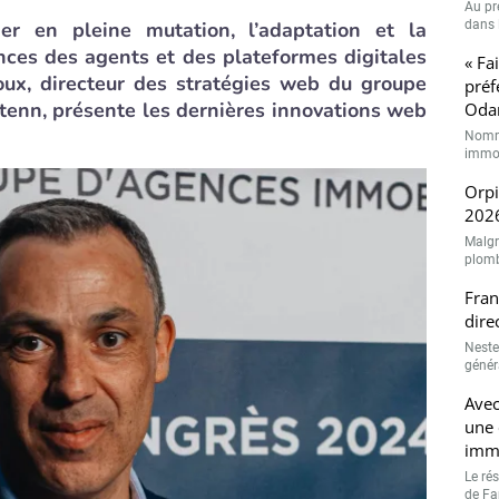
Au pr
r en pleine mutation, l’adaptation et la
dans l
nces des agents et des plateformes digitales
« Fa
Roux, directeur des stratégies web du groupe
préf
tenn, présente les dernières innovations web
Oda
Nommé
immob
Orpi
2026
Malgr
plombé
Fran
dire
Neste
généra
Avec
une 
immo
Le ré
de Fam