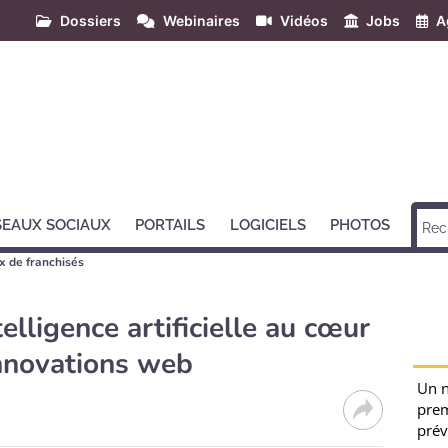
Dossiers
Webinaires
Vidéos
Jobs
A
SEAUX SOCIAUX
PORTAILS
LOGICIELS
PHOTOS
x de franchisés
elligence artificielle au cœur
innovations web
Un n
prem
prév