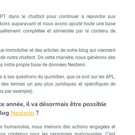
T dans le chatbot pour continuer à répondre aux
dions auparavant et nous avons ajouté toute une base
uellement complétée et alimentée par le contenu de
e immobilier et des articles de notre blog qui viennent
s de notre chatbot. De cette manière, nous générons des
Abonnez-vous à notre newslette
r Immo Matin
ia notre propre base de données Nestenn.
es à ses questions du quotidien, que ce soit sur les APL,
 des termes un peu plus juridiques et spécifiques de
Non merci, je reçois déjà !
Je déciderai plus tard
ons par exemple).
e année, il va désormais être possible
blog
Nestenn
?
urs humanistes, nous menons des actions engagées et
à nos contenus pour les personnes malvoyantes. C’est