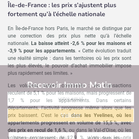
Île-de-France : les prix s’ajustent plus
fortement qu’à l’échelle nationale
En Île-de-France hors Paris, le marché se distingue par
une correction des prix plus nette qu’à l’échelle
nationale.
La baisse atteint -2,6 % pour les maisons et
-3,9 % pour les appartements
. « Cette évolution traduit
une réalité simple : dans les territoires où les prix sont
les plus élevés, le pouvoir d’achat immobilier impose
plus rapidement ses limites. »
Recevoir Immo Matin
Abonnez-v
Les volumes restent contrastés : les transactions
reculent de 5,1 % pour les maisons, mais progressent de
1,7 % pour les appartements. Dans certains
départements, l’activité progresse même alors que les
Valider
prix baissent. C’est le cas
dans les Yvelines, où les
appartements progressent en volume de 15,5 %, avec
des prix en recul de 1,6 %
, ou dans le Val-d’Oise, où les
Non merci, je reçois déjà
Je déciderai plus
volumes progressent de 12,9 %, alors que les prix