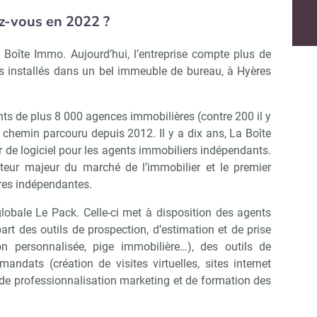
r Immo Matin
ez-vous en 2022 ?
 Boîte Immo. Aujourd’hui, l’entreprise compte plus de
Non merci, je reçois déjà !
Je déciderai plus tard
 installés dans un bel immeuble de bureau, à Hyères
ients de plus 8 000 agences immobilières (contre 200 il y
 chemin parcouru depuis 2012. Il y a dix ans, La Boîte
r de logiciel pour les agents immobiliers indépendants.
cteur majeur du marché de l’immobilier et le premier
res indépendantes.
lobale Le Pack. Celle-ci met à disposition des agents
rt des outils de prospection, d’estimation et de prise
n personnalisée, pige immobilière…), des outils de
mandats (création de visites virtuelles, sites internet
 de professionnalisation marketing et de formation des