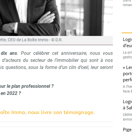
Dans l
rimen
Logi
ette, CEO de La Boîte Immo - © D.R.
d’eu
La pr
s
dix ans
. Pour célébrer cet anniversaire, nous vous
gestio
s
d’acteurs du secteur de l’immobilier qui sont à nos
« Le
s questions, sous la forme d’un clin d’oeil, leur seront
port
perf
 sur le plan professionnel ?
A l’h
face à
 en 2022 ?
Logi
à Sa
Boîte Immo, nous livre son témoignage.
L’édi
annon
Pige