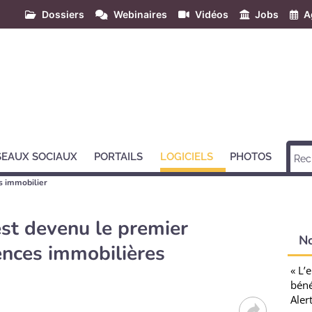
Dossiers
Webinaires
Vidéos
Jobs
A
SEAUX SOCIAUX
PORTAILS
LOGICIELS
PHOTOS
ls immobilier
st devenu le premier
N
ences immobilières
« L’
béné
Aler