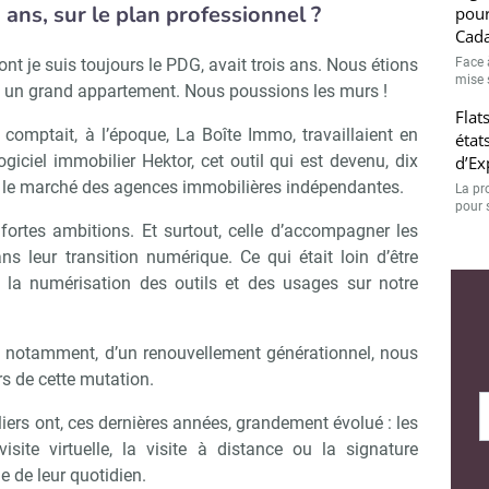
x ans, sur le plan professionnel ?
pour
Cada
Face 
nt je suis toujours le PDG, avait trois ans. Nous étions
mise 
s un grand appartement. Nous poussions les murs !
Flat
 comptait, à l’époque, La Boîte Immo, travaillaient en
état
ciel immobilier Hektor, cet outil qui est devenu, dix
d’Ex
sur le marché des agences immobilières indépendantes.
La pr
pour 
fortes ambitions. Et surtout, celle d’accompagner les
ns leur transition numérique. Ce qui était loin d’être
de la numérisation des outils et des usages sur notre
ur, notamment, d’un renouvellement générationnel, nous
rs de cette mutation.
ers ont, ces dernières années, grandement évolué : les
isite virtuelle, la visite à distance ou la signature
ie de leur quotidien.
Abonnez-vous à notre newslette