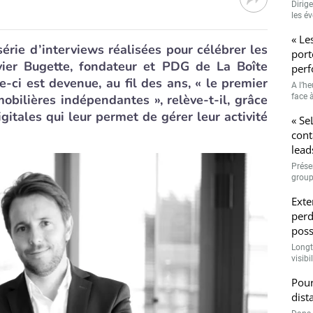
Dirig
les é
« Le
rie d’interviews réalisées pour célébrer les
port
vier Bugette, fondateur et PDG de La Boîte
perf
-ci est devenue, au fil des ans, « le premier
A l’h
bilières indépendantes », relève-t-il, grâce
face à
igitales qui leur permet de gérer leur activité
« Se
cont
lead
Prése
group
Exte
perd
poss
Longt
visibi
Pour
dist