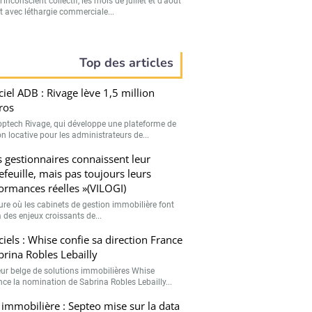
’inconscient collectif, les mois de juillet et d’août
t avec léthargie commerciale...
Top des articles
ciel ADB : Rivage lève 1,5 million
ros
optech Rivage, qui développe une plateforme de
n locative pour les administrateurs de...
s gestionnaires connaissent leur
efeuille, mais pas toujours leurs
ormances réelles »(VILOGI)
eure où les cabinets de gestion immobilière font
 des enjeux croissants de...
ciels : Whise confie sa direction France
brina Robles Lebailly
teur belge de solutions immobilières Whise
ce la nomination de Sabrina Robles Lebailly...
 immobilière : Septeo mise sur la data