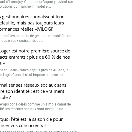
eant d’Immojoy, Christophe Goguery revient sur
volutions du marché immobilier...
s gestionnaires connaissent leur
efeuille, mais pas toujours leurs
ormances réelles »(VILOGI)
eure où les cabinets de gestion immobilière font
 des enjeux croissants de...
Loger est notre première source de
acts entrants : plus de 60 % de nos
s »
nt en Ile-de-France depuis près de 40 ans, le
e Logis Conseil s’est imposé comme un...
rnaliser ses réseaux sociaux sans
re son identité : est-ce vraiment
ible ?
emps considérés comme un simple canal de
lité, les réseaux sociaux sont devenus un...
quoi l’été est la saison clé pour
ancer vos concurrents ?