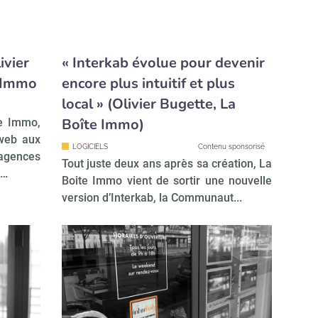
ivier
« Interkab évolue pour devenir
e Immo
encore plus intuitif et plus
local » (Olivier Bugette, La
Boîte Immo)
te Immo,
 web aux
LOGICIELS
Contenu sponsorisé
gences
Tout juste deux ans après sa création, La
d…
Boite Immo vient de sortir une nouvelle
version d’Interkab, la Communaut...