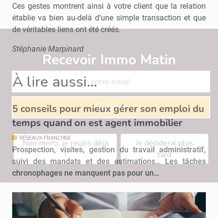
Ces gestes montrent ainsi à votre client que la relation
établie va bien au-delà d’une simple transaction et que
de véritables liens ont été créés.
Stéphanie Marpinard
Recevoir Immo Matin
Abonnez-v
À lire aussi…
Valider
5 conseils pour mieux gérer son emploi du
temps quand on est agent immobilier
RÉSEAUX-FRANCHISE
Non merci, je reçois déjà
Je déciderai plus
Prospection, visites, gestion du travail administratif,
!
tard
suivi des mandats et des estimations… Les tâches
chronophages ne manquent pas pour un…