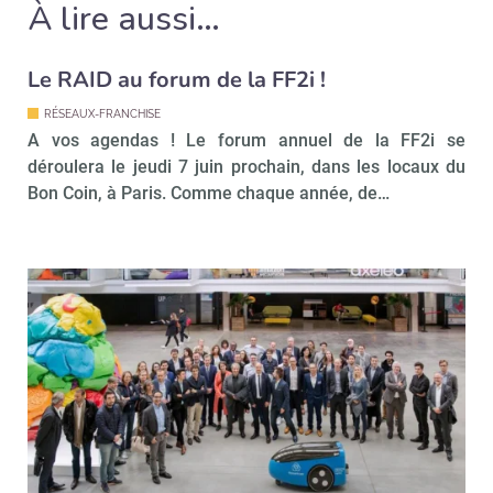
À lire aussi…
Le RAID au forum de la FF2i !
RÉSEAUX-FRANCHISE
A vos agendas ! Le forum annuel de la FF2i se
déroulera le jeudi 7 juin prochain, dans les locaux du
Bon Coin, à Paris. Comme chaque année, de…
Recevoir Immo Matin
Abonnez-v
Valider
Non merci, je reçois déjà
Je déciderai plus