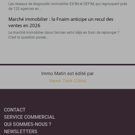
Les réseaux de diagnostic immobilier EX’IM et DEFIM, qui regroupent près
de 120 agences en...
Marché immobilier : la Fnaim anticipe un recul des
ventes en 2026
Le marché immobilier dans l’ancien est-il déjà en train de replonger ?
C’est la question posée...
Immo Matin est édité par
News Tank Cities
CONTACT
SERVICE COMMERCIAL
QUI SOMMES-NOUS ?
NEWSLETTERS