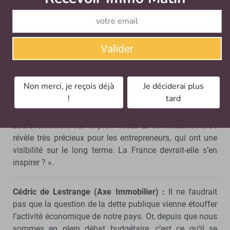
doit-il explorer pour que l’on puisse
retrouver le chemin de la construction ?
Quentin Epiney (Bazzile)
: « Je développerai ce que j’ai
Valider
exprimé précédemment : de par notre fonctionnement
via la démocratie directe, les questions de politiques
fiscales, en Suisse, sont soumises au vote populaire.
Non merci, je reçois déjà
Je déciderai plus
!
tard
En conséquence, une fois qu’une règle est établie, le
changement de politique, s’il a lieu, n’entraine pas de
bouleversement sur le plan fiscal. Et ce mécanisme se
révèle très précieux pour les entrepreneurs, qui ont une
visibilité sur le long terme. La France devrait-elle s’en
inspirer ? ».
Cédric de Lestrange (Axe Immobilier) :
Il ne faudrait
pas que la question de la dette publique vienne étouffer
l’activité économique de notre pays. Or, depuis que nous
sommes en plein débat budgétaire, c’est ce qu’il se