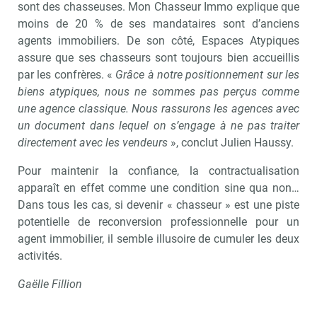
sont des chasseuses. Mon Chasseur Immo explique que
moins de 20 % de ses mandataires sont d’anciens
agents immobiliers. De son côté, Espaces Atypiques
assure que ses chasseurs sont toujours bien accueillis
par les confrères. «
Grâce à notre positionnement sur les
biens atypiques, nous ne sommes pas perçus comme
une agence classique. Nous rassurons les agences avec
un document dans lequel on s’engage à ne pas traiter
directement avec les vendeurs
», conclut Julien Haussy.
Pour maintenir la confiance, la contractualisation
Recevoir Immo Matin
Abonnez-v
apparaît en effet comme une condition sine qua non…
Dans tous les cas, si devenir « chasseur » est une piste
potentielle de reconversion professionnelle pour un
agent immobilier, il semble illusoire de cumuler les deux
activités.
Valider
Gaëlle Fillion
Non merci, je reçois déjà
Je déciderai plus