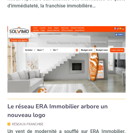
d’immédiateté, la franchise immobilière…
Valider
Non merci, je reçois déjà
Je déciderai plus
!
tard
Le réseau ERA Immobilier arbore un
nouveau logo
RÉSEAUX-FRANCHISE
Un vent de modernité a soufflé sur ERA Immobilier.