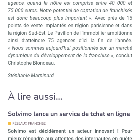
agence, quand la nôtre est comprise entre 40 000 et
75 000 euros. Notre potentiel de captation de franchisés
est donc beaucoup plus important
». Avec près de 15
points de vente implantés en région parisienne et dans
la région Sud-Est, Le Pavillon de l’immobilier ambitionne
ainsi d’atteindre 75 agences d’ici la fin de l’année.
«
Nous sommes aujourd’hui positionnés sur un marché
dynamique du développement de la franchise
», conclut
Christophe Blondeau.
Stéphanie Marpinard
À lire aussi…
Solvimo lance un service de tchat en ligne
RÉSEAUX-FRANCHISE
Recevoir Immo Matin
Abonnez-v
Solvimo est décidément un acteur innovant ! Pour
mieux répondre aux attentes des internautes en quête