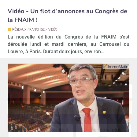
Vidéo - Un flot d’annonces au Congrès de
la FNAIM !
RÉSEAUX-FRANCHISE / VIDÉO
La nouvelle édition du Congrès de la FNAIM s’est
déroulée lundi et mardi derniers, au Carrousel du
Louvre, à Paris. Durant deux jours, environ…
Recevoir Immo Matin
Abonnez-v
Valider
Non merci, je reçois déjà
Je déciderai plus