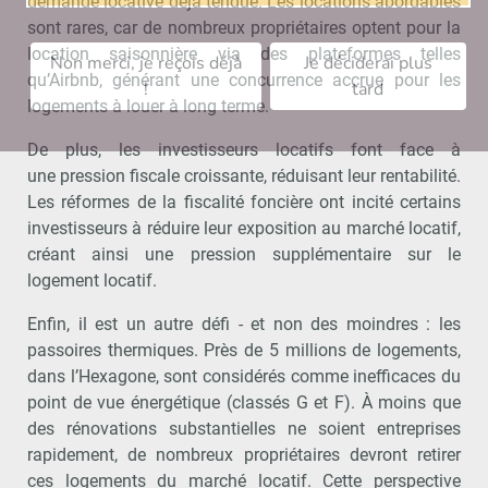
demande locative déjà tendue. Les locations abordables
sont rares, car de nombreux propriétaires optent pour la
location saisonnière via des plateformes telles
Non merci, je reçois déjà
Je déciderai plus
qu’Airbnb, générant une concurrence accrue pour les
!
tard
logements à louer à long terme.
De plus, les investisseurs locatifs font face à
une pression fiscale croissante, réduisant leur rentabilité.
Les réformes de la fiscalité foncière ont incité certains
investisseurs à réduire leur exposition au marché locatif,
créant ainsi une pression supplémentaire sur le
logement locatif.
Enfin, il est un autre défi - et non des moindres : les
passoires thermiques. Près de 5 millions de logements,
dans l’Hexagone, sont considérés comme inefficaces du
point de vue énergétique (classés G et F). À moins que
des rénovations substantielles ne soient entreprises
rapidement, de nombreux propriétaires devront retirer
ces logements du marché locatif. Cette perspective