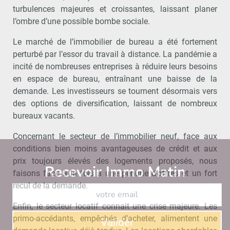
turbulences majeures et croissantes, laissant planer
l’ombre d’une possible bombe sociale.
Le marché de l’immobilier de bureau a été fortement
perturbé par l’essor du travail à distance. La pandémie a
incité de nombreuses entreprises à réduire leurs besoins
en espace de bureau, entraînant une baisse de la
demande. Les investisseurs se tournent désormais vers
des options de diversification, laissant de nombreux
bureaux vacants.
Concernant le secteur de l’immobilier neuf, face aux
conditions bien moins avantageuses de crédit et aux
prix toujours élevés des logements proposés, nous
Recevoir Immo Matin
Abonnez-v
faisons face à la fois à une pénurie d’offres et un fort
recul de la demande.
Enfin, le secteur locatif connait une crise majeure. Les
primo-accédants, empêchés d’acheter, alimentent une
Valider