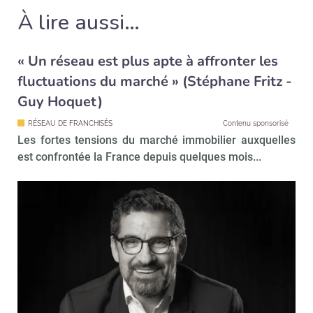
Non merci, je reçois déjà
Je déciderai plus
À lire aussi…
!
tard
« Un réseau est plus apte à affronter les
fluctuations du marché » (Stéphane Fritz -
Guy Hoquet)
RÉSEAU DE FRANCHISÉS
Contenu sponsorisé
Les fortes tensions du marché immobilier auxquelles
est confrontée la France depuis quelques mois...