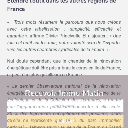
Étendre l’outil dans les autres régions de
France
«
Trois mots résument le parcours que nous créons
avec cette labellisation : simplicité, efficacité et
garantie
», affirme Olivier Princivalle. Et d’ajouter : «
Une
fois cet outil sur les rails, notre volonté sera de l’exporter
vers les autres chambres syndicales de la Fnaim
».
Nul doute cependant que le chantier de la rénovation
énergétique doit être pris à bras le corps en Ile-de-France,
et peut-être plus qu’ailleurs en France :
« Le dernier Observatoire national de la rénovation
Recevoir Immo Matin
Abonnez-v
énergétique, publié en mai 2023, par le ministère de la
Écologique et de la Cohésion des Territoires, a monté
que l’agglomération parisienne concentre, à elle seule,
30 % des logements énergétiquement précaires, alors
qu’elle ne représente que 19 % du parc immobilier
Valider
national
», fait-son savoir au sein de la Fnaim du Grand