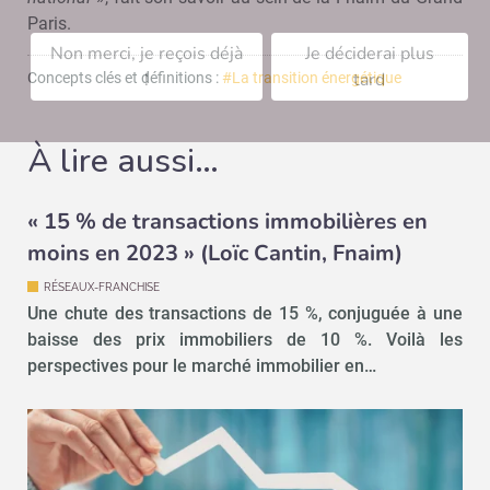
Paris.
Non merci, je reçois déjà
Je déciderai plus
!
tard
Concepts clés et définitions :
#La transition énergétique
À lire aussi…
« 15 % de transactions immobilières en
moins en 2023 » (Loïc Cantin, Fnaim)
RÉSEAUX-FRANCHISE
Une chute des transactions de 15 %, conjuguée à une
baisse des prix immobiliers de 10 %. Voilà les
perspectives pour le marché immobilier en…