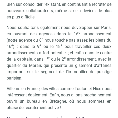
Recevoir Immo Matin
Abonnez-v
Bien sûr, consolider l’existant, en continuant à recruter de
nouveaux collaborateurs, même si cela devient de plus
en plus difficile.
Nous souhaitons également nous développer sur Paris,
Valider
e
en ouvrant des agences dans le 16
arrondissement
e
(notre agence du 8
nous touche pas assez les biens du
e
e
e
16
) ; dans le 9
ou le 18
pour travailler ces deux
Non merci, je reçois déjà
Je déciderai plus
arrondissements à fort potentiel ; et enfin dans le centre
!
tard
er
e
de la capitale, dans 1
ou le 2
arrondissement, avec la
quartier du Marais qui présente un gisement d’affaires
important sur le segment de l’immobilier de prestige
parisien.
Ailleurs en France, des villes comme Toulon et Nice nous
intéressent également. Enfin, nous allons prochainement
ouvrir un bureau en Bretagne, où nous sommes en
phase de recrutement active !