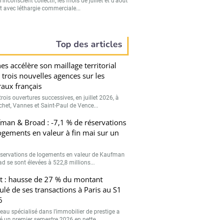
’inconscient collectif, les mois de juillet et d’août
t avec léthargie commerciale...
Top des articles
es accélère son maillage territorial
 trois nouvelles agences sur les
oraux français
rois ouvertures successives, en juillet 2026, à
chet, Vannes et Saint-Paul de Vence...
man & Broad : -7,1 % de réservations
ogements en valeur à fin mai sur un
éservations de logements en valeur de Kaufman
d se sont élevées à 522,8 millions...
t : hausse de 27 % du montant
lé de ses transactions à Paris au S1
6
seau spécialisé dans l’immobilier de prestige a
hé un premier semestre 2026 en nette...