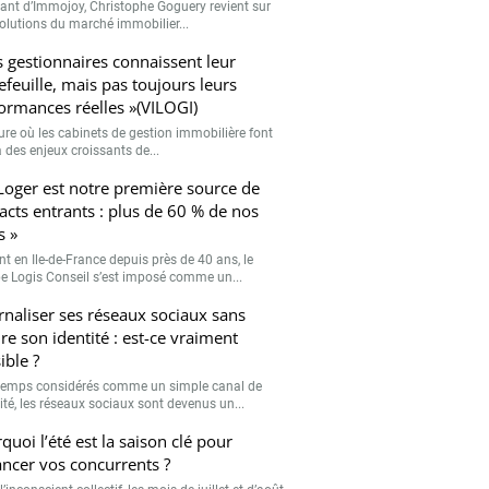
eant d’Immojoy, Christophe Goguery revient sur
volutions du marché immobilier...
s gestionnaires connaissent leur
efeuille, mais pas toujours leurs
ormances réelles »(VILOGI)
eure où les cabinets de gestion immobilière font
 des enjeux croissants de...
Loger est notre première source de
acts entrants : plus de 60 % de nos
s »
nt en Ile-de-France depuis près de 40 ans, le
e Logis Conseil s’est imposé comme un...
rnaliser ses réseaux sociaux sans
re son identité : est-ce vraiment
ible ?
emps considérés comme un simple canal de
lité, les réseaux sociaux sont devenus un...
quoi l’été est la saison clé pour
ancer vos concurrents ?