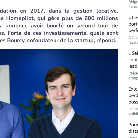
Dirig
les é
ndation en 2017, dans la gestion locative,
« Le
ale Homepilot, qui gère plus de 600 millions
port
rs, annonce avoir bouclé un second tour de
perf
os. Forte de ces investissements, quels sont
A l’h
les Bourcy, cofondateur de la startup, répond.
face à
« Se
cont
lead
Prése
group
Exte
perd
poss
Longt
visibi
Pour
dist