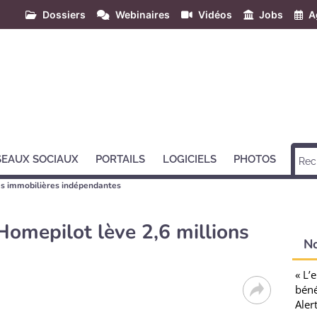
Dossiers
Webinaires
Vidéos
Jobs
A
SEAUX SOCIAUX
PORTAILS
LOGICIELS
PHOTOS
s immobilières indépendantes
 Homepilot lève 2,6 millions
N
« L’
béné
Aler