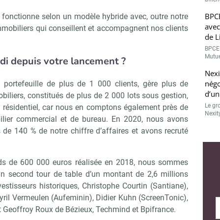
BPCE
p fonctionne selon un modèle hybride avec, outre notre
avec
immobiliers qui conseillent et accompagnent nos clients
de L
BPCE 
Mutue
i depuis votre lancement ?
Nexi
négo
 portefeuille de plus de 1 000 clients, gère plus de
d’un
biliers, constitués de plus de 2 000 lots sous gestion,
Le gr
r résidentiel, car nous en comptons également près de
Nexit
ilier commercial et de bureau. En 2020, nous avons
 de 140 % de notre chiffre d’affaires et avons recruté
Abonnez-vous à notre newslette
r Immo Matin
nds de 600 000 euros réalisée en 2018, nous sommes
un second tour de table d’un montant de 2,6 millions
vestisseurs historiques, Christophe Courtin (Santiane),
yril Vermeulen (Aufeminin), Didier Kuhn (ScreenTonic),
Non merci, je reçois déjà !
Je déciderai plus tard
t Geoffroy Roux de Bézieux, Techmind et Bpifrance.