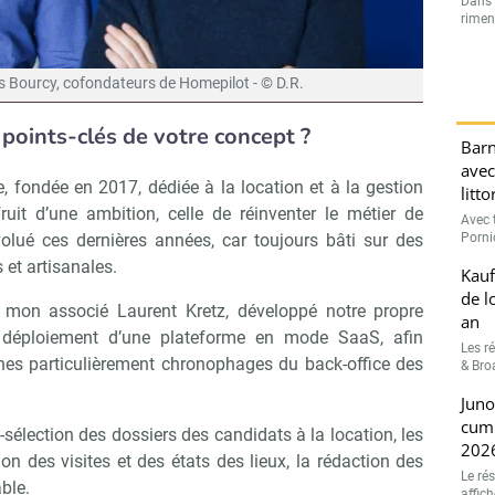
Dans l
rimen
es Bourcy, cofondateurs de Homepilot - © D.R.
points-clés de votre concept ?
Barn
avec
, fondée en 2017, dédiée à la location et à la gestion
litt
ruit d’une ambition, celle de réinventer le métier de
Avec t
Porni
volué ces dernières années, car toujours bâti sur des
 et artisanales.
Kauf
de l
 mon associé Laurent Kretz, développé notre propre
an
le déploiement d’une plateforme en mode SaaS, afin
Les r
hes particulièrement chronophages du back-office des
& Broa
Juno
cumu
ré-sélection des dossiers des candidats à la location, les
202
ion des visites et des états des lieux, la rédaction des
Le ré
ble.
affic