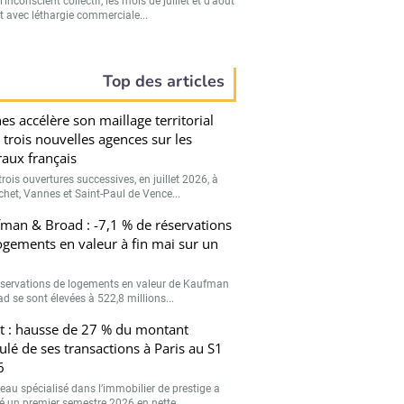
’inconscient collectif, les mois de juillet et d’août
t avec léthargie commerciale...
Top des articles
es accélère son maillage territorial
 trois nouvelles agences sur les
oraux français
rois ouvertures successives, en juillet 2026, à
chet, Vannes et Saint-Paul de Vence...
man & Broad : -7,1 % de réservations
ogements en valeur à fin mai sur un
éservations de logements en valeur de Kaufman
d se sont élevées à 522,8 millions...
t : hausse de 27 % du montant
lé de ses transactions à Paris au S1
6
seau spécialisé dans l’immobilier de prestige a
hé un premier semestre 2026 en nette...