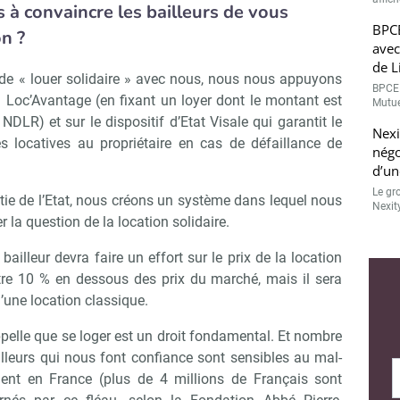
à convaincre les bailleurs de vous
BPCE
on ?
avec
de L
 de « louer solidaire » avec nous, nous nous appuyons
BPCE 
on Loc’Avantage (en fixant un loyer dont le montant est
Mutue
NDLR) et sur le dispositif d’Etat Visale qui garantit le
Nexi
s locatives au propriétaire en cas de défaillance de
négo
d’un
Le gr
antie de l’Etat, nous créons un système dans lequel nous
Nexit
r la question de la location solidaire.
bailleur devra faire un effort sur le prix de la location
re 10 % en dessous des prix du marché, mais il sera
’une location classique.
pelle que se loger est un droit fondamental. Et nombre
illeurs qui nous font confiance sont sensibles au mal-
ent en France (plus de 4 millions de Français sont
Abonnez-vous à notre newslette
r Immo Matin