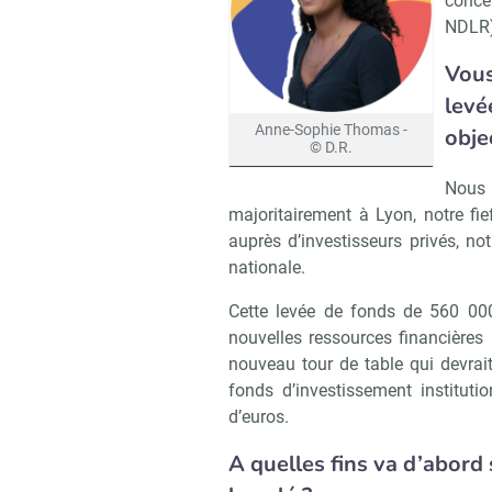
conce
NDLR)
Vous
levé
Anne-Sophie Thomas -
objec
© D.R.
Nous 
majoritairement à Lyon, notre fie
auprès d’investisseurs privés, no
nationale.
Cette levée de fonds de 560 00
nouvelles ressources financières 
nouveau tour de table qui devrait 
fonds d’investissement institut
d’euros.
A quelles fins va d’abord