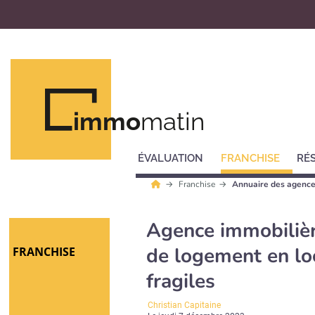
immo
matin
ÉVALUATION
FRANCHISE
RÉ
Franchise
Annuaire des agence
Agence immobilière 
de logement en loc
FRANCHISE
fragiles
Christian Capitaine