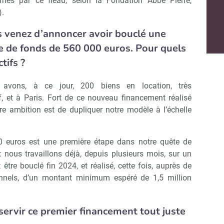
rnés par ce fléau, selon la Fondation Abbé Pierre,
.
 venez d’annoncer avoir bouclé une
Non merci, je reçois déjà !
Je déciderai plus tard
e de fonds de 560 000 euros. Pour quels
tifs ?
avons, à ce jour, 200 biens en location, très
f, et à Paris. Fort de ce nouveau financement réalisé
tre ambition est de dupliquer notre modèle à l’échelle
0 euros est une première étape dans notre quête de
: nous travaillons déjà, depuis plusieurs mois, sur un
être bouclé fin 2024, et réalisé, cette fois, auprès de
ionnels, d’un montant minimum espéré de 1,5 million
 servir ce premier financement tout juste