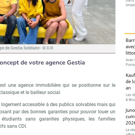
Dans l
rimen
Barn
avec
pe de Gestia Solidaire - © D.R.
litt
Avec t
 concept de votre agence Gestia
Porni
Kauf
de l
 est une agence immobilière qui se positionne sur le
an
assique et le bailleur social.
Les r
& Broa
e logement accessible à des publics solvables mais qui
Juno
posant par des bonnes garanties pour pouvoir louer un
cumu
étudiants sans garanties physiques, les familles
202
ifs sans CDI.
Le ré
affic