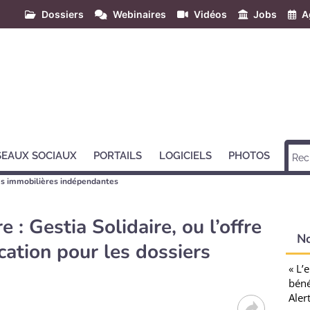
Dossiers
Webinaires
Vidéos
Jobs
A
SEAUX SOCIAUX
PORTAILS
LOGICIELS
PHOTOS
s immobilières indépendantes
: Gestia Solidaire, ou l’offre
N
ation pour les dossiers
« L’
béné
Aler