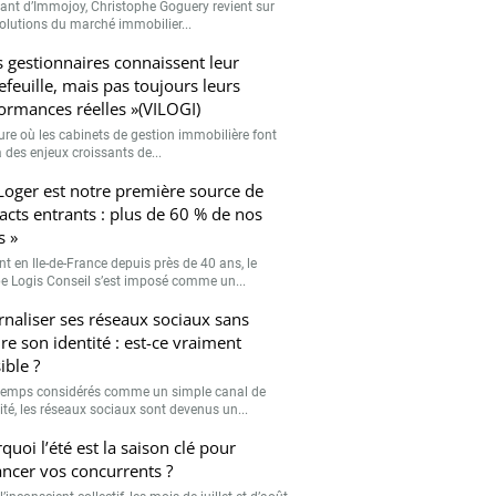
eant d’Immojoy, Christophe Goguery revient sur
volutions du marché immobilier...
s gestionnaires connaissent leur
efeuille, mais pas toujours leurs
ormances réelles »(VILOGI)
eure où les cabinets de gestion immobilière font
 des enjeux croissants de...
Loger est notre première source de
acts entrants : plus de 60 % de nos
s »
nt en Ile-de-France depuis près de 40 ans, le
e Logis Conseil s’est imposé comme un...
rnaliser ses réseaux sociaux sans
re son identité : est-ce vraiment
ible ?
emps considérés comme un simple canal de
lité, les réseaux sociaux sont devenus un...
quoi l’été est la saison clé pour
ancer vos concurrents ?