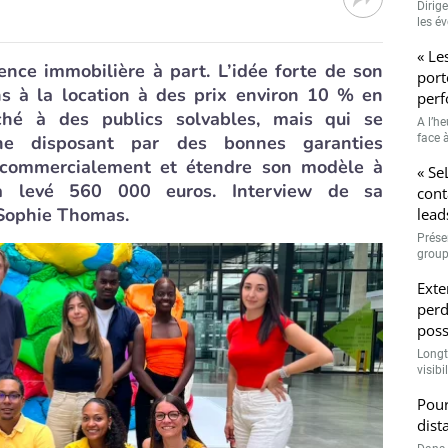
Dirig
les é
« Le
ence immobilière à part. L’idée forte de son
port
s à la location à des prix environ 10 % en
perf
hé à des publics solvables, mais qui se
A l’h
ne disposant par des bonnes garanties
face à
r commercialement et étendre son modèle à
« Se
e a levé 560 000 euros. Interview de sa
cont
Sophie Thomas.
lead
Prése
group
Exte
perd
poss
Longt
visibi
Pour
dist