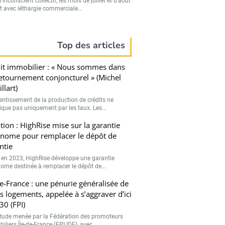
’inconscient collectif, les mois de juillet et d’août
t avec léthargie commerciale...
Top des articles
it immobilier : « Nous sommes dans
etournement conjoncturel » (Michel
llart)
lentissement de la production de crédits ne
lique pas uniquement par les taux. Les...
tion : HighRise mise sur la garantie
nome pour remplacer le dépôt de
ntie
 en 2023, HighRise développe une garantie
ome destinée à remplacer le dépôt de...
de-France : une pénurie généralisée de
ts logements, appelée à s’aggraver d’ici
30 (FPI)
tude menée par la Fédération des promoteurs
liers Île-de-France (FPI IDF), avec...