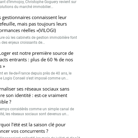
eant d’Immojoy, Christophe Goguery revient sur
volutions du marché immobilier...
s gestionnaires connaissent leur
efeuille, mais pas toujours leurs
ormances réelles »(VILOGI)
eure où les cabinets de gestion immobilière font
 des enjeux croissants de...
Loger est notre première source de
acts entrants : plus de 60 % de nos
s »
nt en Ile-de-France depuis près de 40 ans, le
e Logis Conseil s’est imposé comme un...
rnaliser ses réseaux sociaux sans
re son identité : est-ce vraiment
ible ?
emps considérés comme un simple canal de
lité, les réseaux sociaux sont devenus un...
quoi l’été est la saison clé pour
ancer vos concurrents ?