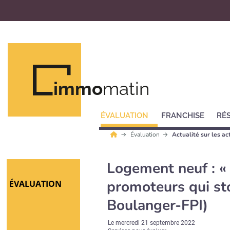
immo
matin
ÉVALUATION
FRANCHISE
RÉ
Évaluation
Actualité sur les ac
Logement neuf : 
promoteurs qui st
ÉVALUATION
Boulanger-FPI)
Le
mercredi 21 septembre 2022