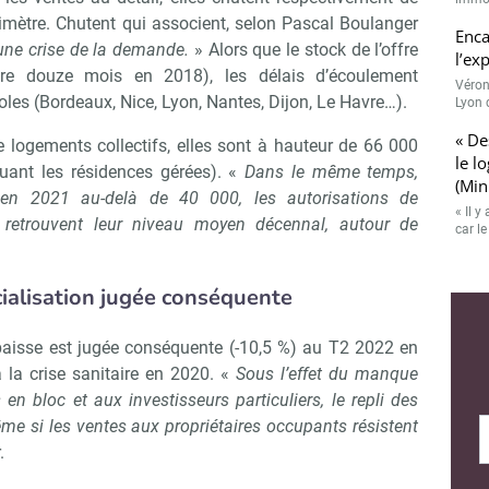
imètre. Chutent qui associent, selon Pascal Boulanger
Enca
, une crise de la demande.
» Alors que le stock de l’offre
l’ex
tre douze mois en 2018), les délais d’écoulement
Véron
les (Bordeaux, Nice, Lyon, Nantes, Dijon, Le Havre…).
Lyon 
« De
de logements collectifs, elles sont à hauteur de 66 000
le l
Abonnez-vous à notre newslette
r Immo Matin
luant les résidences gérées). «
Dans le même temps,
(Min
 en 2021 au-delà de 40 000, les autorisations de
« Il 
s retrouvent leur niveau moyen décennal, autour de
car l
Non merci, je reçois déjà !
Je déciderai plus tard
ialisation jugée conséquente
baisse est jugée conséquente (-10,5 %) au T2 2022 en
 la crise sanitaire en 2020. «
Sous l’effet du manque
 en bloc et aux investisseurs particuliers, le repli des
ême si les ventes aux propriétaires occupants résistent
.