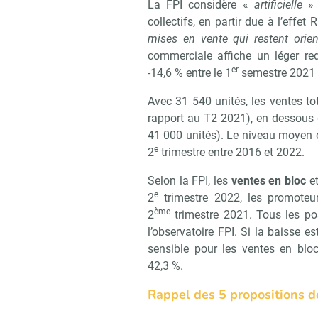
La FPI considère «
artificielle
» 
collectifs, en partir due à l’effet
mises en vente qui restent orie
commerciale affiche un léger re
er
-14,6 % entre le 1
semestre 2021 e
Avec 31 540 unités, les ventes to
rapport au T2 2021), en dessous
41 000 unités). Le niveau moyen o
e
2
trimestre entre 2016 et 2022.
Selon la FPI, les
ventes en bloc
e
e
2
trimestre 2022, les promote
ème
2
trimestre 2021. Tous les po
l’observatoire FPI. Si la baisse e
sensible pour les ventes en blo
42,3 %.
Rappel des 5 propositions de