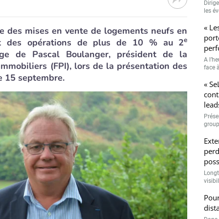
Dirig
les é
« Le
e des mises en vente de logements neufs en
port
e
nt des opérations de plus de 10 % au 2
perf
age de Pascal Boulanger, président de la
A l’h
mmobiliers (FPI), lors de la présentation des
face à
le 15 septembre.
« Se
cont
lead
Prése
group
Exte
perd
poss
Longt
visibi
Pour
dist