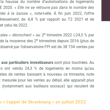
la hausse du nombre d’autorisations de logements
 RE 2020. «
Elle ne se retrouve pas dans le nombre des
ntée à la baisse
», note-t-elle. À fin juin 2022, l’offre
dressement, de -6,8 % par rapport au T2 2021 et de
t celui de 2022.
e
tales «
décrochent
» au 2
trimestre 2022 (-24,3 % par
e
 de la moyenne des 2
trimestres depuis 2016 (plus de
bservé par l’observatoire FPI est de 38 734 ventes par
t
aux particuliers investisseurs
sont plus touchées. Au
urs ont vendu 24,3 % de logements en moins qu’au
stes de ventes baissent à nouveau ce trimestre, note
st mesurée pour les ventes au détail, elle apparaît plus
c (notamment aux bailleurs sociaux) qui reculent de
 « l’appel de Strasbourg » en juillet 2022