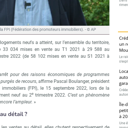
Dans l
rimen
 la FPI (Fédération des promoteurs immobiliers). - © AP
Créd
ogements neufs a atteint, sur l’ensemble du territoire,
un r
de 33 034 mises en vente au T1 2021 à 29 588 au
Moui
tre 2022 (de 58 102 mises en vente au S1 2021 à
Le ra
s’exp
Loca
’arrêt pour des raisons économiques de programmes
auto
 purgés de recours
, affirme Pascal Boulanger, président
gara
 immobiliers (FPI), le 15 septembre 2022, lors de la
Créée
e
ement neuf au 2
trimestre 2022.
C’est un phénomène
auton
ncore l’ampleur.
»
Île-
peti
au détail ?
à 20
Une é
les ventes au détail, elles chutent respectivement de
immobi