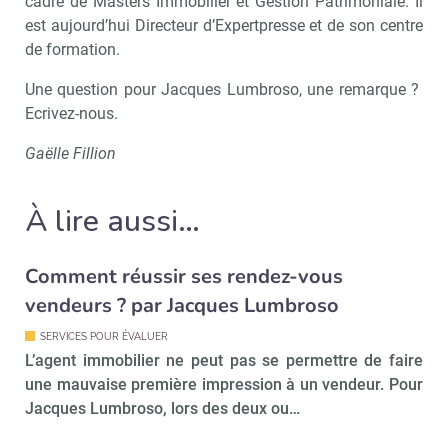
cadre de Masters Immobilier et Gestion Patrimoniale. Il
est aujourd’hui Directeur d’Expertpresse et de son centre
de formation.
Une question pour Jacques Lumbroso, une remarque ?
Ecrivez-nous.
Gaëlle Fillion
À lire aussi…
Comment réussir ses rendez-vous
vendeurs ? par Jacques Lumbroso
SERVICES POUR ÉVALUER
L’agent immobilier ne peut pas se permettre de faire
Recevoir Immo Matin
Abonnez-v
une mauvaise première impression à un vendeur. Pour
Jacques Lumbroso, lors des deux ou…