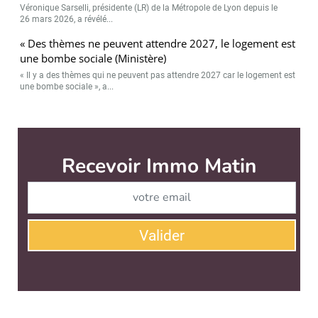
Véronique Sarselli, présidente (LR) de la Métropole de Lyon depuis le
26 mars 2026, a révélé...
« Des thèmes ne peuvent attendre 2027, le logement est
une bombe sociale (Ministère)
« Il y a des thèmes qui ne peuvent pas attendre 2027 car le logement est
une bombe sociale », a...
Immo Matin est édité par
News Tank Cities
CONTACT
SERVICE COMMERCIAL
QUI SOMMES-NOUS ?
NEWSLETTERS