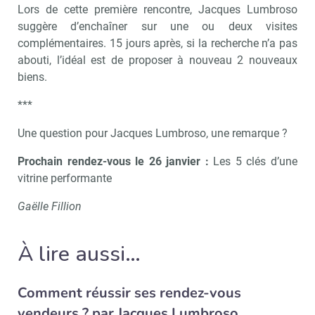
Lors de cette première rencontre, Jacques Lumbroso
suggère d’enchaîner sur une ou deux visites
complémentaires. 15 jours après, si la recherche n’a pas
abouti, l’idéal est de proposer à nouveau 2 nouveaux
biens.
***
Une question pour Jacques Lumbroso, une remarque ?
Recevoir Immo Matin
Abonnez-v
Prochain rendez-vous le 26 janvier :
Les 5 clés d’une
vitrine performante
Gaëlle Fillion
Valider
À lire aussi…
Non merci, je reçois déjà
Je déciderai plus
Comment réussir ses rendez-vous
!
tard
vendeurs ? par Jacques Lumbroso