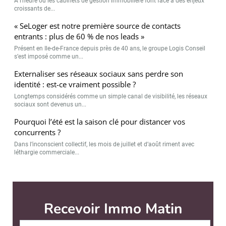
A l’heure où les cabinets de gestion immobilière font face à des enjeux
croissants de...
« SeLoger est notre première source de contacts
entrants : plus de 60 % de nos leads »
Présent en Ile-de-France depuis près de 40 ans, le groupe Logis Conseil
s’est imposé comme un...
Externaliser ses réseaux sociaux sans perdre son
identité : est-ce vraiment possible ?
Longtemps considérés comme un simple canal de visibilité, les réseaux
sociaux sont devenus un...
Pourquoi l’été est la saison clé pour distancer vos
concurrents ?
Dans l’inconscient collectif, les mois de juillet et d’août riment avec
léthargie commerciale...
Recevoir Immo Matin
Abonnez-v