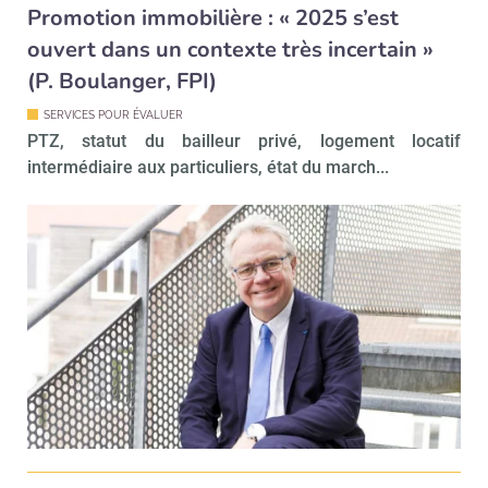
Promotion immobilière : « 2025 s’est
Recevoir Immo Matin
Abonnez-v
ouvert dans un contexte très incertain »
(P. Boulanger, FPI)
SERVICES POUR ÉVALUER
Valider
PTZ, statut du bailleur privé, logement locatif
intermédiaire aux particuliers, état du march...
Non merci, je reçois déjà
Je déciderai plus
!
tard