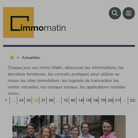
immo
matin
Actualités
Chaque jour sur Immo Matin, découvrez les informations, les
dernières tendances, les conseils pratiques pour utiliser au
mieux les sites immobiliers, les logiciels de transaction les
visites virtuelles, les réseaux sociaux, les applications mobiles
immo…
36
Page précédente
◄
1
…
34
35
37
38
…
75
80
140
150
160
190
200
210
…
232
(Page courante)