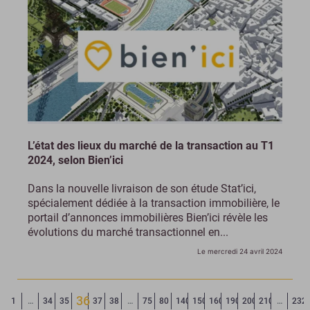
L’état des lieux du marché de la transaction au T1
2024, selon Bien’ici
Dans la nouvelle livraison de son étude Stat’ici,
spécialement dédiée à la transaction immobilière, le
portail d’annonces immobilières Bien’ici révèle les
évolutions du marché transactionnel en...
Le mercredi 24 avril 2024
36
Page précédente
◄
1
…
34
35
37
38
…
75
80
140
150
160
190
200
210
…
232