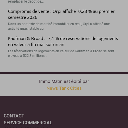
remplacer le dépôt de...
Compromis de vente : Orpi affiche -0,23 % au premier
semestre 2026
Dans un contexte de marché immobilier en repli, Orpi a affiché une
activité quasi stable au...
Kaufman & Broad : -7,1 % de réservations de logements
en valeur à fin mai sur un an
Les réservations de logements en valeur de Kaufman & Broad se sont
élevées à 522,8 millions...
Immo Matin est édité par
News Tank Cities
CONTACT
SERVICE COMMERCIAL