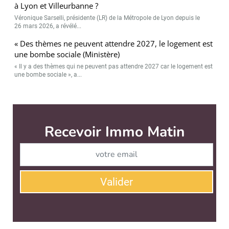
à Lyon et Villeurbanne ?
Véronique Sarselli, présidente (LR) de la Métropole de Lyon depuis le
26 mars 2026, a révélé...
« Des thèmes ne peuvent attendre 2027, le logement est
une bombe sociale (Ministère)
« Il y a des thèmes qui ne peuvent pas attendre 2027 car le logement est
une bombe sociale », a...
Immo Matin est édité par
News Tank Cities
CONTACT
SERVICE COMMERCIAL
QUI SOMMES-NOUS ?