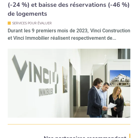
(-24 %) et baisse des réservations (-46 %)
de logements
SERVICES POUR ÉVALUER
Durant les 9 premiers mois de 2023, Vinci Construction
et Vinci Immobilier réalisent respectivement de...
Recevoir Immo Matin
Abonnez-v
Valider
Non merci, je reçois déjà
Je déciderai plus
!
tard