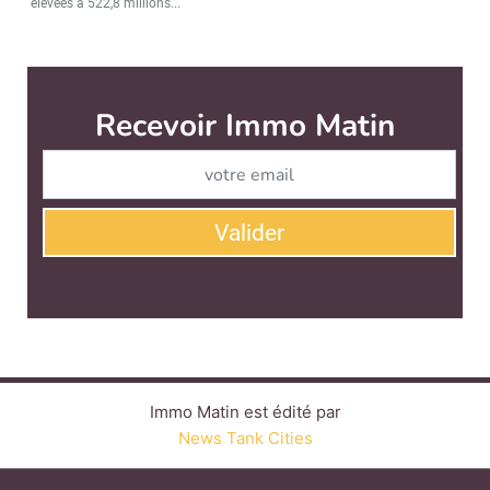
élevées à 522,8 millions...
Immo Matin est édité par
News Tank Cities
CONTACT
SERVICE COMMERCIAL
QUI SOMMES-NOUS ?
NEWSLETTERS
LINKEDIN
TWITTER
FACEBOOK
YOUTUBE
SUIVEZ-NOUS :