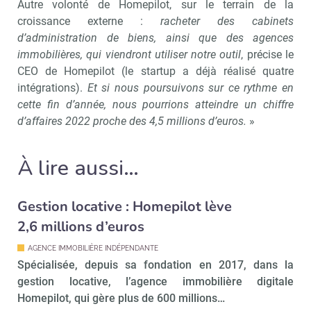
Autre volonté de Homepilot, sur le terrain de la
croissance externe :
racheter des cabinets
d’administration de biens, ainsi que des agences
immobilières, qui viendront utiliser notre outil
, précise le
CEO de Homepilot (le startup a déjà réalisé quatre
intégrations).
Et si nous poursuivons sur ce rythme en
cette fin d’année, nous pourrions atteindre un chiffre
Recevoir Immo Matin
Abonnez-v
d’affaires 2022 proche des 4,5 millions d’euros.
»
À lire aussi…
Valider
Gestion locative : Homepilot lève
2,6 millions d’euros
Non merci, je reçois déjà
Je déciderai plus
!
tard
AGENCE IMMOBILIÈRE INDÉPENDANTE
Spécialisée, depuis sa fondation en 2017, dans la
gestion locative, l’agence immobilière digitale
Homepilot, qui gère plus de 600 millions…