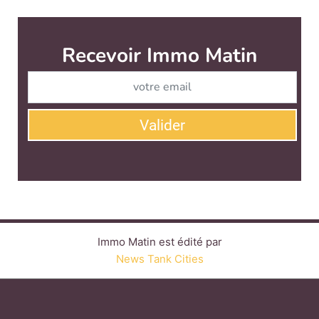
Recevoir Immo Matin
Abonnez-v
Valider
Immo Matin est édité par
News Tank Cities