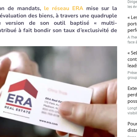
Dirig
ion de mandats,
le réseau ERA
mise sur la
les é
’évaluation des biens, à travers une quadruple
« Le
e version de son outil baptisé « multi-
port
ribué à fait bondir son taux d’exclusivité de
perf
A l’h
face à
« Se
cont
lead
Prése
group
Exte
perd
poss
Longt
visibi
Pour
dist