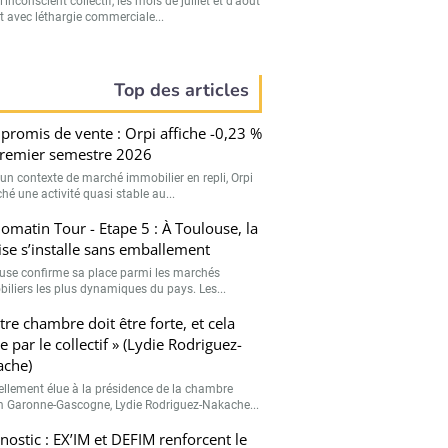
’inconscient collectif, les mois de juillet et d’août
t avec léthargie commerciale...
Top des articles
romis de vente : Orpi affiche -0,23 %
remier semestre 2026
un contexte de marché immobilier en repli, Orpi
ché une activité quasi stable au...
matin Tour - Etape 5 : À Toulouse, la
ise s’installe sans emballement
use confirme sa place parmi les marchés
iliers les plus dynamiques du pays. Les...
tre chambre doit être forte, et cela
e par le collectif » (Lydie Rodriguez-
ache)
llement élue à la présidence de la chambre
 Garonne-Gascogne, Lydie Rodriguez-Nakache...
nostic : EX’IM et DEFIM renforcent le