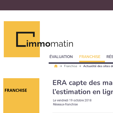
immo
matin
ÉVALUATION
FRANCHISE
RÉ
Franchise
Actualité des sites 
ERA capte des man
l’estimation en lig
FRANCHISE
Le
vendredi 19 octobre 2018
Réseaux-franchise