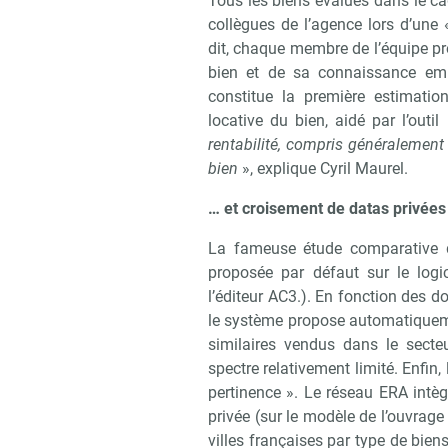
Tous les biens évalués dans le ca
collègues de l’agence lors d’une
dit, chaque membre de l’équipe pr
bien et de sa connaissance emp
constitue la première estimatio
locative du bien, aidé par l’outi
rentabilité, compris généralement 
bien
», explique Cyril Maurel.
… et croisement de datas privées
Recevoi
La fameuse étude comparative de
proposée par défaut sur le logi
l’éditeur AC3.). En fonction des d
le système propose automatiqueme
similaires vendus dans le sect
spectre relativement limité. Enfin
pertinence ». Le réseau ERA int
privée (sur le modèle de l’ouvrage
villes françaises par type de biens