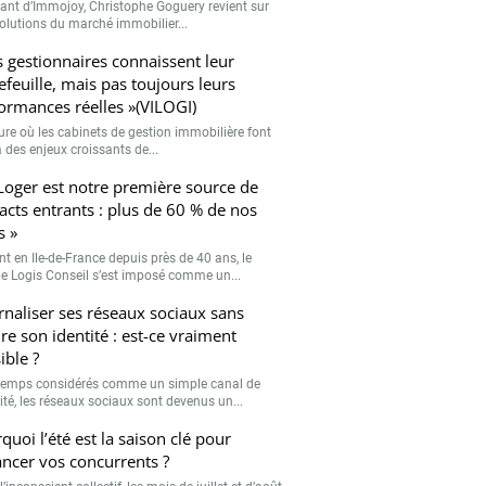
eant d’Immojoy, Christophe Goguery revient sur
volutions du marché immobilier...
s gestionnaires connaissent leur
efeuille, mais pas toujours leurs
ormances réelles »(VILOGI)
eure où les cabinets de gestion immobilière font
 des enjeux croissants de...
Loger est notre première source de
acts entrants : plus de 60 % de nos
s »
nt en Ile-de-France depuis près de 40 ans, le
e Logis Conseil s’est imposé comme un...
rnaliser ses réseaux sociaux sans
re son identité : est-ce vraiment
ible ?
emps considérés comme un simple canal de
lité, les réseaux sociaux sont devenus un...
quoi l’été est la saison clé pour
ancer vos concurrents ?