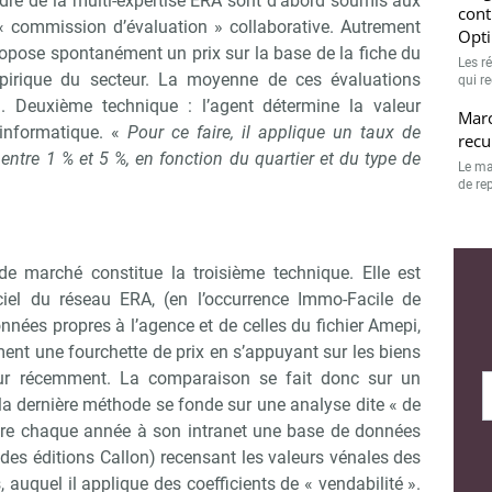
dre de la multi-expertise ERA sont d’abord soumis aux
cont
 « commission d’évaluation » collaborative. Autrement
Opt
opose spontanément un prix sur la base de la fiche du
Les r
irique du secteur. La moyenne de ces évaluations
qui r
n. Deuxième technique : l’agent détermine la valeur
Marc
l informatique. «
Pour ce faire, il applique un taux de
recu
entre 1 % et 5 %, en fonction du quartier et du type de
Le ma
de rep
Abonnez-vous à notre newslette
r Immo Matin
 marché constitue la troisième technique. Elle est
ciel du réseau ERA, (en l’occurrence Immo-Facile de
onnées propres à l’agence et de celles du fichier Amepi,
Non merci, je reçois déjà !
Je déciderai plus tard
nt une fourchette de prix en s’appuyant sur les biens
eur récemment. La comparaison se fait donc sur un
, la dernière méthode se fonde sur une analyse dite « de
ègre chaque année à son intranet une base de données
 des éditions Callon) recensant les valeurs vénales des
, auquel il applique des coefficients de « vendabilité ».