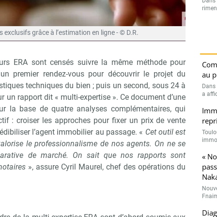
Dans l
rimen
xclusifs grâce à l’estimation en ligne - © D.R.
eurs ERA sont censés suivre la même méthode pour
Comp
un premier rendez-vous pour découvrir le projet du
au p
istiques techniques du bien ; puis un second, sous 24 à
Dans 
a affi
r un rapport dit « multi-expertise ». Ce document d’une
ur la base de quatre analyses complémentaires, qui
Immo
repr
tif : croiser les approches pour fixer un prix de vente
rédibiliser l’agent immobilier au passage. «
Cet outil est
Toulo
immob
valorise le professionnalisme de nos agents. On ne se
arative de marché. On sait que nos rapports sont
« No
pass
notaires
», assure Cyril Maurel, chef des opérations du
Nak
Nouve
Fnaim
Diag