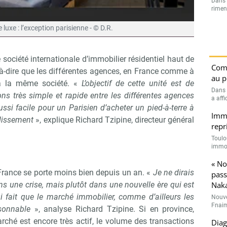
Dans l
rimen
 luxe : l’exception parisienne - © D.R.
 société internationale d’immobilier résidentiel haut de
Comp
à-dire que les différentes agences, en France comme à
au p
s à la même société. «
L’objectif de cette unité est de
Dans 
ons très simple et rapide entre les différentes agences
a affi
aussi facile pour un Parisien d’acheter un pied-à-terre à
Immo
dissement
», explique Richard Tzipine, directeur général
repr
Toulo
immob
« No
France se porte moins bien depuis un an. «
Je ne dirais
pass
Nak
 une crise, mais plutôt dans une nouvelle ère qui est
i fait que le marché immobilier, comme d’ailleurs les
Nouve
Fnaim
isonnable
», analyse Richard Tzipine. Si en province,
Abonnez-vous à notre newslette
r Immo Matin
arché est encore très actif, le volume des transactions
Diag