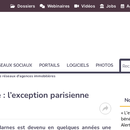
Dossiers
Webinaires
Vidéos
Jobs
A
SEAUX SOCIAUX
PORTAILS
LOGICIELS
PHOTOS
de réseaux d'agences immobilières
 : l’exception parisienne
N
« L’
béné
Aler
Barnes est devenu en quelques années une