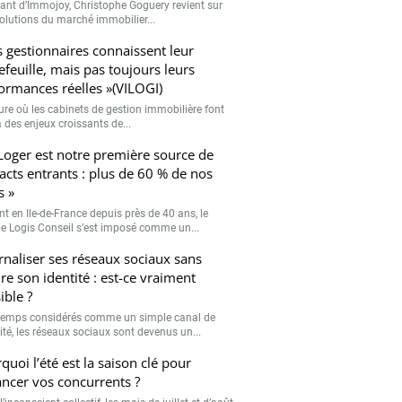
eant d’Immojoy, Christophe Goguery revient sur
volutions du marché immobilier...
s gestionnaires connaissent leur
efeuille, mais pas toujours leurs
ormances réelles »(VILOGI)
eure où les cabinets de gestion immobilière font
 des enjeux croissants de...
Loger est notre première source de
acts entrants : plus de 60 % de nos
s »
nt en Ile-de-France depuis près de 40 ans, le
e Logis Conseil s’est imposé comme un...
rnaliser ses réseaux sociaux sans
re son identité : est-ce vraiment
ible ?
emps considérés comme un simple canal de
lité, les réseaux sociaux sont devenus un...
quoi l’été est la saison clé pour
ancer vos concurrents ?