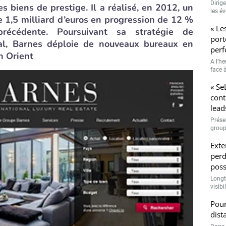
Dirig
s biens de prestige. Il a réalisé, en 2012, un
les é
 1,5 milliard d’euros en progression de 12 %
« Le
récédente. Poursuivant sa stratégie de
port
al, Barnes déploie de nouveaux bureaux en
perf
n Orient
A l’h
face à
« Se
cont
lead
Prése
group
Exte
perd
poss
Longt
visibi
Pour
dist