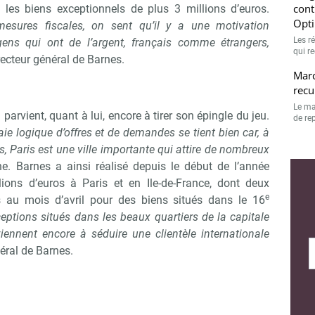
cont
 les biens exceptionnels de plus 3 millions d’euros.
Opt
esures fiscales, on sent qu’il y a une motivation
Les r
ens qui ont de l’argent, français comme étrangers,
Non merci, je reçois déjà !
Je déciderai plus tard
qui r
directeur général de Barnes.
Marc
recu
Le ma
 parvient, quant à lui, encore à tirer son épingle du jeu.
de rep
ie logique d’offres et de demandes se tient bien car, à
, Paris est une ville importante qui attire de nombreux
e. Barnes a ainsi réalisé depuis le début de l’année
ions d’euros à Paris et en Ile-de-France, dont deux
e
s au mois d’avril pour des biens situés dans le 16
eptions situés dans les beaux quartiers de la capitale
iennent encore à séduire une clientèle internationale
néral de Barnes.