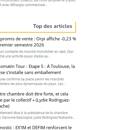
’inconscient collectif, les mois de juillet et d’août
t avec léthargie commerciale...
Top des articles
romis de vente : Orpi affiche -0,23 %
remier semestre 2026
un contexte de marché immobilier en repli, Orpi
ché une activité quasi stable au...
matin Tour - Etape 5 : À Toulouse, la
ise s’installe sans emballement
use confirme sa place parmi les marchés
iliers les plus dynamiques du pays. Les...
tre chambre doit être forte, et cela
e par le collectif » (Lydie Rodriguez-
ache)
llement élue à la présidence de la chambre
 Garonne-Gascogne, Lydie Rodriguez-Nakache...
r
nostic : EX’IM et DEFIM renforcent le